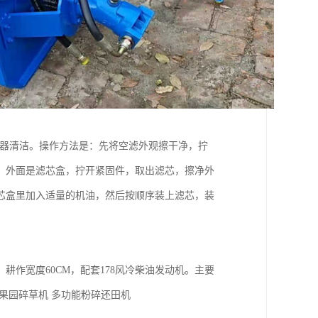
清器清洁。操作方法是：先将空滤外观擦干净，拧
，外面是滤芯盒，拧开紧固件，取出滤芯，擦净外
芯盒里加入适量的机油，然后按顺序装上滤芯，装
宽度60CM，配套178风冷柴油发动机。主要
果园碎草机 多功能粉碎还田机