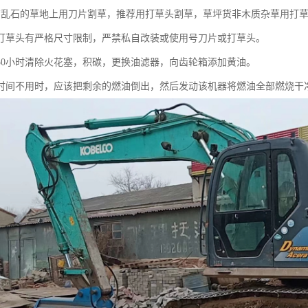
有乱石的草地上用刀片割草，推荐用打草头割草，草坪货非木质杂草用打
、打草头有严格尺寸限制，严禁私自改装或使用号刀片或打草头。
作50小时清除火花塞，积碳，更换油滤器，向齿轮箱添加黄油。
长时间不用时，应该把剩余的燃油倒出，然后发动该机器将燃油全部燃烧干