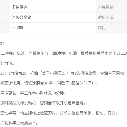
多款供选
刀片数量
淬火合金钢
适用工况
55-280
颜色
项：
T（二冲程）机油，严禁使用4T（四冲程）机油，推荐使用美孚小霸王2T二
用纯汽油。
照25：1汽油为25，机油（美孚小霸王2T）为1的机油比例，合油单天用
不能高速使用，请低速磨合3小时（相当于5壶油的时间）。
器寿命更长，每工作半小时休息10分钟。
高速时突然关停发动机，否则会下次开机启动困难。
器震动异常，请立即停止检查刀片，打草头是否有破损、松动、偏心。
刀片割多年生硬质灌木。