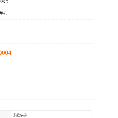
泗水县
割草机
9004
多款供选