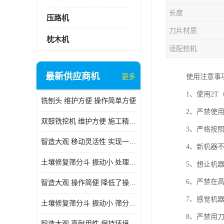
长度
压路机
刀片材质
枕木机
适配挖机
最新供应商机
更多
使用注意事
1、使用2
铣刨头 维护方便 操作简单方便
2、严禁使
双鼓铣挖机 维护方便 施工精度高
3、严格按
智造大观 移动灵活性 实现一机多用
4、新机器
土壤修复筛分斗 振动小 处理能力大
5、想让机
6、严禁在
智造大观 操作简便 降低了操作难度
7、感觉机
土壤修复筛分斗 振动小 筛分效果可调节
8、严禁用
智造大观 高耐用性 保持环境整洁