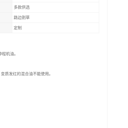
多款供选
路边割草
定制
冲程机油。
完，变质发红的混合油不能使用。