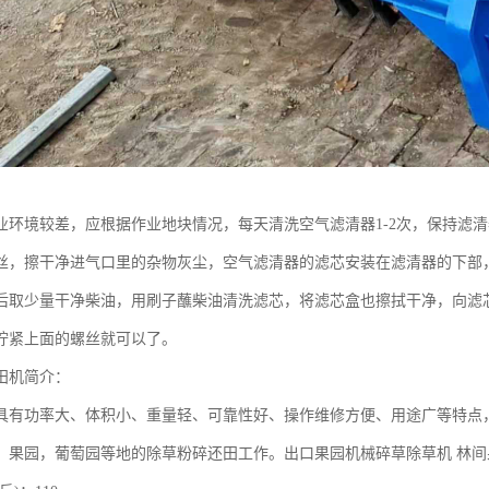
业环境较差，应根据作业地块情况，每天清洗空气滤清器1-2次，保持滤
丝，擦干净进气口里的杂物灰尘，空气滤清器的滤芯安装在滤清器的下部
后取少量干净柴油，用刷子蘸柴油清洗滤芯，将滤芯盒也擦拭干净，向滤
拧紧上面的螺丝就可以了。
田机简介：
功率大、体积小、重量轻、可靠性好、操作维修方便、用途广等特点，耕作
，果园，葡萄园等地的除草粉碎还田工作。出口果园机械碎草除草机 林间