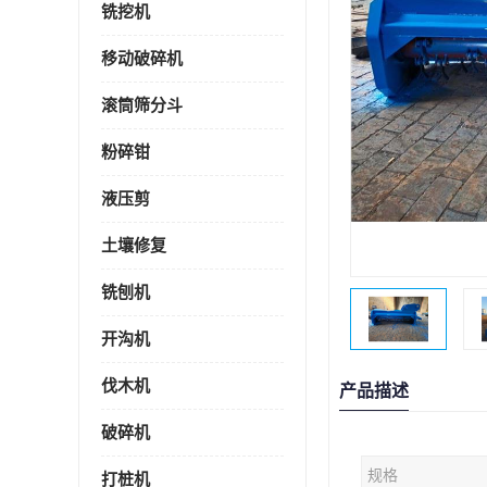
铣挖机
移动破碎机
滚筒筛分斗
粉碎钳
液压剪
土壤修复
铣刨机
开沟机
伐木机
产品描述
破碎机
规格
打桩机