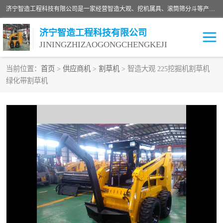
济宁智造工程科技有限公司是一家经营智造大观、挖机属具、滚筒筛分斗等产品的滑移装载机厂家。济宁智造工程科技有限公司奉行以质量赢得用户，诚信为本，互利共赢的宗旨，依靠雄厚的技术力量，科学的管理制度，先进的加工检测设备，始终坚持以客户为中心，免费咨询！
济宁智造工程科技有限公司
JININGZHIZAOGONGCHENGKEJI
当前位置：
首页
>
供应商机
>
割草机
> 智造大观 225挖掘机割草机
绿化带割草机
振动夯
破碎斗
铣挖机
移动破碎机
滚筒筛分斗
粉碎钳
液压剪
土壤修复
铣刨机
开沟机
伐木机
破碎机