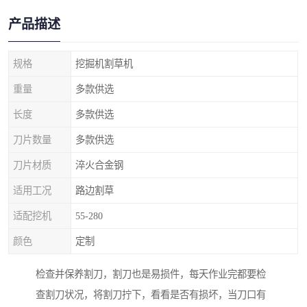
产品描述
规格
挖掘机割草机
重量
多款供选
长度
多款供选
刀片数量
多款供选
刀片材质
淬火合金钢
适用工况
路边割草
适配挖机
55-280
颜色
定制
检查并保养割刀，割刀也是易损件，每天作业完都要检
查割刀状况，将割刀拧下，看看是否有损坏，当刀口有