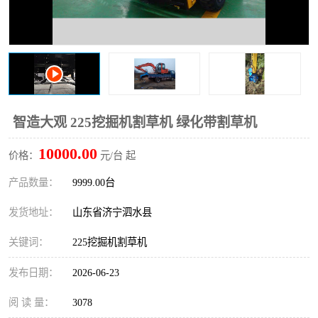
打桩机
压路机
枕木机
滑移装载机
清扫器
割草机
挖树机
拓荒机
智造大观 225挖掘机割草机 绿化带割草机
10000.00
滚筒筛
液压剪维修
价格：
元/台 起
产品数量：
9999.00台
挖掘机破碎斗
拇指夹
发货地址：
山东省济宁泗水县
关键词：
225挖掘机割草机
发布日期：
2026-06-23
阅 读 量：
3078