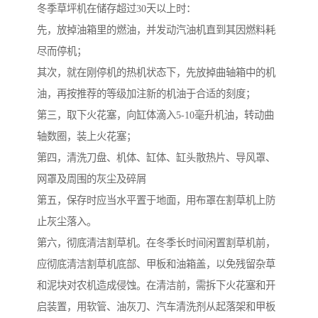
冬季草坪机在储存超过30天以上时：
先，放掉油箱里的燃油，并发动汽油机直到其因燃料耗
尽而停机；
其次，就在刚停机的热机状态下，先放掉曲轴箱中的机
油，再按推荐的等级加注新的机油于合适的刻度；
第三，取下火花塞，向缸体滴入5-10毫升机油，转动曲
轴数圈，装上火花塞；
第四，清洗刀盘、机体、缸体、缸头散热片、导风罩、
网罩及周围的灰尘及碎屑
第五，保存时应当水平置于地面，用布罩在割草机上防
止灰尘落入。
第六，彻底清洁割草机。在冬季长时间闲置割草机前，
应彻底清洁割草机底部、甲板和油箱盖，以免残留杂草
和泥块对农机造成侵蚀。在清洁前，需拆下火花塞和开
启装置，用软管、油灰刀、汽车清洗剂从起落架和甲板