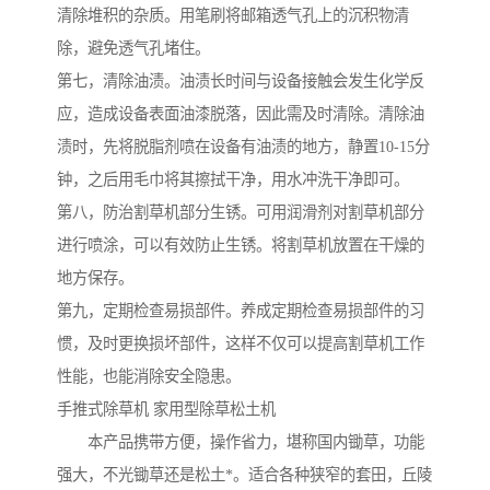
清除堆积的杂质。用笔刷将邮箱透气孔上的沉积物清
除，避免透气孔堵住。
第七，清除油渍。油渍长时间与设备接触会发生化学反
应，造成设备表面油漆脱落，因此需及时清除。清除油
渍时，先将脱脂剂喷在设备有油渍的地方，静置10-15分
钟，之后用毛巾将其擦拭干净，用水冲洗干净即可。
第八，防治割草机部分生锈。可用润滑剂对割草机部分
进行喷涂，可以有效防止生锈。将割草机放置在干燥的
地方保存。
第九，定期检查易损部件。养成定期检查易损部件的习
惯，及时更换损坏部件，这样不仅可以提高割草机工作
性能，也能消除安全隐患。
手推式除草机 家用型除草松土机
本产品携带方便，操作省力，堪称国内锄草，功能
强大，不光锄草还是松土*。适合各种狭窄的套田，丘陵