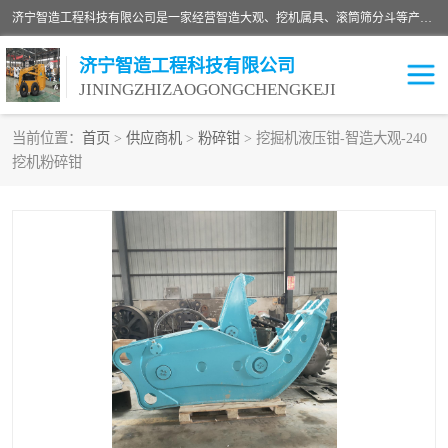
济宁智造工程科技有限公司是一家经营智造大观、挖机属具、滚筒筛分斗等产品的滑移装载机厂家。济宁智造工程科技有限公司奉行以质量赢得用户，诚信为本，互利共赢的宗旨，依靠雄厚的技术力量，科学的管理制度，先进的加工检测设备，始终坚持以客户为中心，免费咨询！
济宁智造工程科技有限公司
JININGZHIZAOGONGCHENGKEJI
当前位置：
首页
>
供应商机
>
粉碎钳
> 挖掘机液压钳-智造大观-240
挖机粉碎钳
振动夯
破碎斗
铣挖机
移动破碎机
滚筒筛分斗
粉碎钳
液压剪
土壤修复
铣刨机
开沟机
伐木机
破碎机