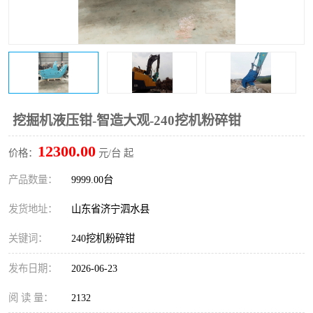
打桩机
压路机
枕木机
滑移装载机
清扫器
割草机
挖树机
拓荒机
挖掘机液压钳-智造大观-240挖机粉碎钳
12300.00
滚筒筛
液压剪维修
价格：
元/台 起
产品数量：
9999.00台
挖掘机破碎斗
拇指夹
发货地址：
山东省济宁泗水县
关键词：
240挖机粉碎钳
发布日期：
2026-06-23
阅 读 量：
2132