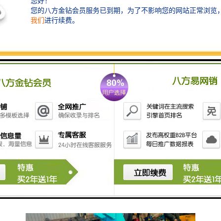
近几年在国内逐渐受到客户认可，在拆迁中粉碎混凝土
作业效率高，搭配破碎锤使用，免除了人工作业的危险
性高、成本高的缺点，粉碎钳智造大观。液压粉碎钳由
钳体、油缸，运动颚、固定颚部件组成，通过液压系统
对液压油缸施加运动压力，使液压钳的运动颚和固定颚
实现张合运动，实现粉碎效果。所有的破碎钳都配备了
一个强有力的油缸，运用不同的压力来处理不同的工
况，所有型号都配备钢筋切割刀片。