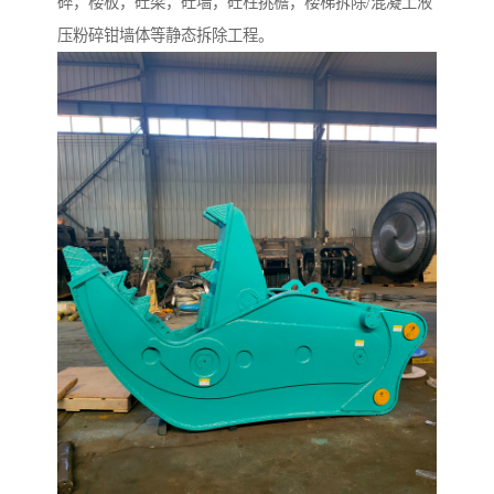
碎，楼板，砼梁，砼墙，砼柱挑檐，楼梯拆除/混凝土液
压粉碎钳墙体等静态拆除工程。