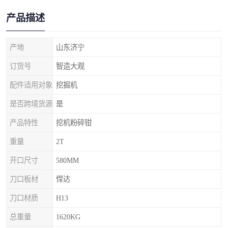
产品描述
产地
山东济宁
订货号
智造大观
配件适用对象
挖掘机
是否跨境货源
是
产品特性
挖机粉碎钳
重量
2T
开口尺寸
580MM
刀口板材
悍达
刀口材质
H13
总重量
1620KG