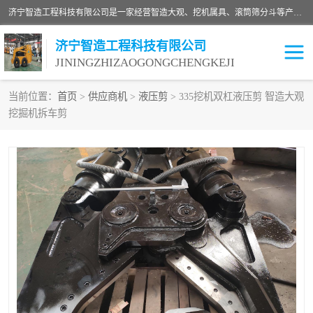
济宁智造工程科技有限公司是一家经营智造大观、挖机属具、滚筒筛分斗等产品的滑移装载机厂家。济宁智造工程科技有限公司奉行以质量赢得用户，诚信为本，互利共赢的宗旨，依靠雄厚的技术力量，科学的管理制度，先进的加工检测设备，始终坚持以客户为中心，免费咨询！
济宁智造工程科技有限公司
JININGZHIZAOGONGCHENGKEJI
当前位置：
首页
>
供应商机
>
液压剪
> 335挖机双杠液压剪 智造大观
挖掘机拆车剪
振动夯
破碎斗
铣挖机
移动破碎机
滚筒筛分斗
粉碎钳
液压剪
土壤修复
铣刨机
开沟机
伐木机
破碎机