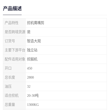
产品描述
产品特性
挖机鹰嘴剪
是否跨境货源
是
订货号
智造大观
主要下游平台
独立站
配件适用对象
挖掘机
开口
450
总长度
2800
油压
32
适合挖机
20-30吨
总重量
1300KG