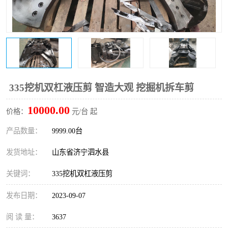
打桩机
压路机
枕木机
滑移装载机
清扫器
割草机
挖树机
拓荒机
335挖机双杠液压剪 智造大观 挖掘机拆车剪
10000.00
滚筒筛
液压剪维修
价格：
元/台 起
产品数量：
9999.00台
挖掘机破碎斗
拇指夹
发货地址：
山东省济宁泗水县
关键词：
335挖机双杠液压剪
发布日期：
2023-09-07
阅 读 量：
3637