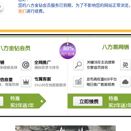
挖掘机鹰嘴剪切机可以安装在挖掘机，多方位工作，可
以作用与重型废钢废铁，报废汽车，钢构拆解，拆船工
程，桥梁拆解的钢铁剪切。鹰嘴剪智造大观，挥洒自
如，移动方便，速度快效益高，将替代式剪切机，龙门
重废剪切机，打包剪切机等不能移动的缺点，也降低了
投资成本，安全性提高了，液压鹰嘴剪可以在任何场合
灵活使用。