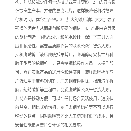
构，消除和减少任何一边扭动或弯曲变形。2、的刀片设
计提高生产率，方便的更换刀片，这样能降低机械故障
停机时间，优化生产率。3、加大的液压油缸大大加强了
颚嘴的闭合力从而能剪断坚硬的钢材。4、产品由高等级
的钢材制造，耐腐蚀处理和防水设计，保证了工具的强
度和耐磨性，需要品质鹰嘴剪的联系公众号智造大观。
挖机鹰嘴剪（液压鹰嘴拆车剪），鹰嘴剪可安装在各种
牌子型号的挖掘机上，只需挖掘机操作人员一人操作即
可，真正实现产品的通用性和经济性。液压鹰嘴拆车剪
广泛适用于废料钢切割，厂房钢结构拆除，报废汽车拆
解，船舶破拆等工程中，品质鹰嘴剪公众号智造大观，
其特点是移动方便，可以在任何场合灵活使用，速度快
效益高，相比式剪切机、龙门废钢剪切机等不可以进行
移动的缺点。同时鹰嘴剪还比人工切割降低了成本，且
安全性能更高更符合环保的相关要求。