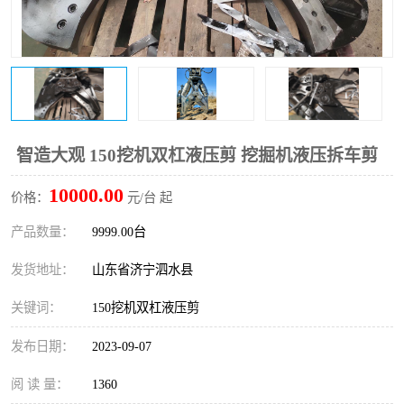
打桩机
压路机
枕木机
滑移装载机
清扫器
割草机
挖树机
拓荒机
智造大观 150挖机双杠液压剪 挖掘机液压拆车剪
10000.00
滚筒筛
液压剪维修
价格：
元/台 起
产品数量：
9999.00台
挖掘机破碎斗
拇指夹
发货地址：
山东省济宁泗水县
关键词：
150挖机双杠液压剪
发布日期：
2023-09-07
阅 读 量：
1360