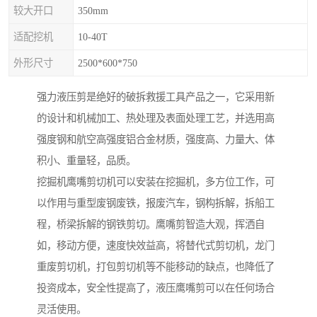
较大开口
350mm
适配挖机
10-40T
外形尺寸
2500*600*750
强力液压剪是绝好的破拆救援工具产品之一，它采用新
的设计和机械加工、热处理及表面处理工艺，并选用高
强度钢和航空高强度铝合金材质，强度高、力量大、体
积小、重量轻，品质。
挖掘机鹰嘴剪切机可以安装在挖掘机，多方位工作，可
以作用与重型废钢废铁，报废汽车，钢构拆解，拆船工
程，桥梁拆解的钢铁剪切。鹰嘴剪智造大观，挥洒自
如，移动方便，速度快效益高，将替代式剪切机，龙门
重废剪切机，打包剪切机等不能移动的缺点，也降低了
投资成本，安全性提高了，液压鹰嘴剪可以在任何场合
灵活使用。