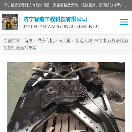
济宁智造工程科技有限公司是一家经营智造大观、挖机属具、滚筒筛分斗等产品的滑移装载机厂家。济宁智造工程科技有限公司奉行以质量赢得用户，诚信为本，互利共赢的宗旨，依靠雄厚的技术力量，科学的管理制度，先进的加工检测设备，始终坚持以客户为中心，免费咨询！
济宁智造工程科技有限公司
JININGZHIZAOGONGCHENGKEJI
当前位置：
首页
>
供应商机
>
液压剪
> 智造大观 150挖机双杠液压剪
挖掘机液压拆车剪
振动夯
破碎斗
铣挖机
移动破碎机
滚筒筛分斗
粉碎钳
液压剪
土壤修复
铣刨机
开沟机
伐木机
破碎机