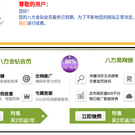
鹰嘴剪是绝好的破拆救援工具产品之一，具有笼罩重型
枢轴的设计，强大的结构和长期的耐磨性，刀座抗强度
高。鹰嘴剪通过其颚部尺寸及的刀片设计来提高生产
率，它可以快速，方便的更换刀片，这样能降低机械故
障停机时间，优化生产率。鹰嘴剪强大的液压油缸大大
加强了颚嘴的闭合力，从而能剪断较硬的钢材，需要品
质鹰嘴剪的联系公众号智造大观。鹰嘴剪安装于挖掘机
上使用，广泛用于拆解废车、厂房钢结构拆除、船舶破
拆、剪钢筋、钢材、罐、管子等废料钢，此类剪刀适用
在不同的操作中，包括钢结构的破拆，废料钢的处理等
工程中，能切割铁制材料，钢材，罐，管子等。