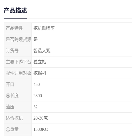
产品描述
产品特性
挖机鹰嘴剪
是否跨境货源
是
订货号
智造大观
主要下游平台
独立站
配件适用对象
挖掘机
开口
450
总长度
2800
油压
32
适合挖机
20-30吨
总重量
1300KG