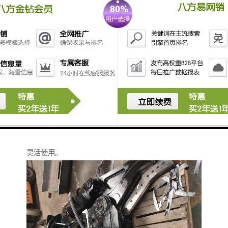
挖掘机鹰嘴剪切机可以安装在挖掘机，多方位工作，可
以作用与重型废钢废铁，报废汽车，钢构拆解，拆船工
程，桥梁拆解的钢铁剪切。鹰嘴剪智造大观，挥洒自
如，移动方便，速度快效益高，将替代式剪切机，龙门
重废剪切机，打包剪切机等不能移动的缺点，也降低了
投资成本，安全性提高了，液压鹰嘴剪可以在任何场合
灵活使用。