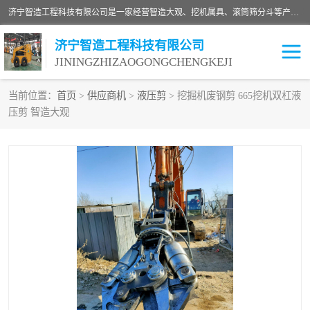
济宁智造工程科技有限公司是一家经营智造大观、挖机属具、滚筒筛分斗等产品的滑移装载机厂家。济宁智造工程科技有限公司奉行以质量赢得用户，诚信为本，互利共赢的宗旨，依靠雄厚的技术力量，科学的管理制度，先进的加工检测设备，始终坚持以客户为中心，免费咨询！
济宁智造工程科技有限公司
JININGZHIZAOGONGCHENGKEJI
当前位置：
首页
>
供应商机
>
液压剪
> 挖掘机废钢剪 665挖机双杠液
压剪 智造大观
振动夯
破碎斗
铣挖机
移动破碎机
滚筒筛分斗
粉碎钳
液压剪
土壤修复
铣刨机
开沟机
伐木机
破碎机