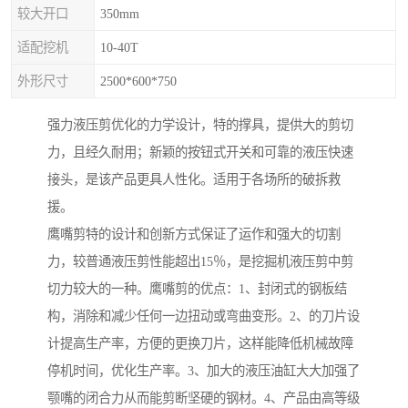
较大开口
350mm
适配挖机
10-40T
外形尺寸
2500*600*750
强力液压剪优化的力学设计，特的撑具，提供大的剪切
力，且经久耐用；新颖的按钮式开关和可靠的液压快速
接头，是该产品更具人性化。适用于各场所的破拆救
援。
鹰嘴剪特的设计和创新方式保证了运作和强大的切割
力，较普通液压剪性能超出15％，是挖掘机液压剪中剪
切力较大的一种。鹰嘴剪的优点：1、封闭式的钢板结
构，消除和减少任何一边扭动或弯曲变形。2、的刀片设
计提高生产率，方便的更换刀片，这样能降低机械故障
停机时间，优化生产率。3、加大的液压油缸大大加强了
颚嘴的闭合力从而能剪断坚硬的钢材。4、产品由高等级