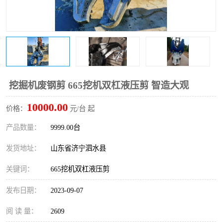
打桩机
压路机
枕木机
滑移装载机
清扫器
割草机
挖树机
拓荒机
挖掘机废钢剪 665挖机双杠液压剪 智造大观
10000.00
滚筒筛
液压剪维修
价格：
元/台 起
产品数量：
9999.00台
挖掘机破碎斗
拇指夹
发货地址：
山东省济宁泗水县
关键词：
665挖机双杠液压剪
发布日期：
2023-09-07
阅 读 量：
2609