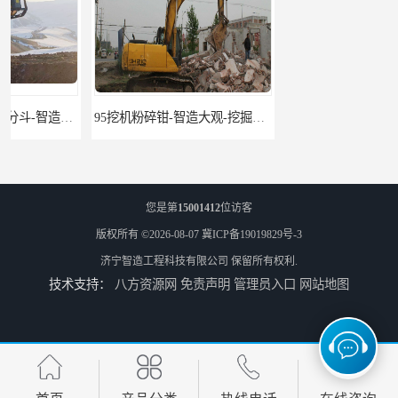
95挖机粉碎钳-智造大观-挖掘机钢筋分离钳
挖掘机除草机 315挖掘机割草机 智造大观
您是第
15001412
位访客
版权所有 ©2026-08-07
冀ICP备19019829号-3
济宁智造工程科技有限公司
保留所有权利.
技术支持：
八方资源网
免责声明
管理员入口
网站地图
园林割草机 135挖掘机割草机 智造大观
市政除草机 306挖掘机割草机 智造大观