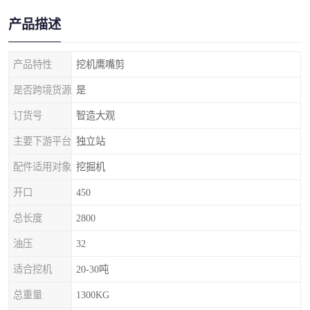
产品描述
产品特性
挖机鹰嘴剪
是否跨境货源
是
订货号
智造大观
主要下游平台
独立站
配件适用对象
挖掘机
开口
450
总长度
2800
油压
32
适合挖机
20-30吨
总重量
1300KG