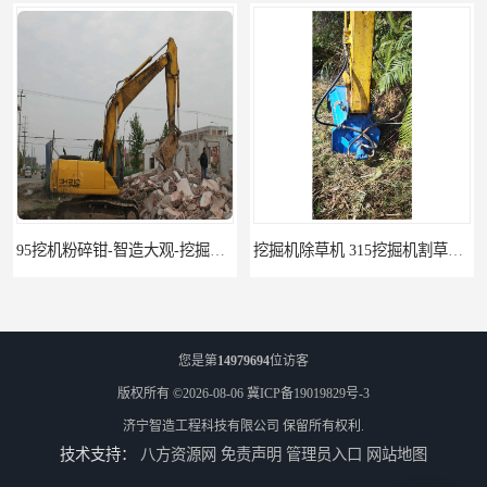
95挖机粉碎钳-智造大观-挖掘机钢筋分离钳
挖掘机除草机 315挖掘机割草机 智造大观
您是第
14979694
位访客
版权所有 ©2026-08-06
冀ICP备19019829号-3
济宁智造工程科技有限公司
保留所有权利.
技术支持：
八方资源网
免责声明
管理员入口
网站地图