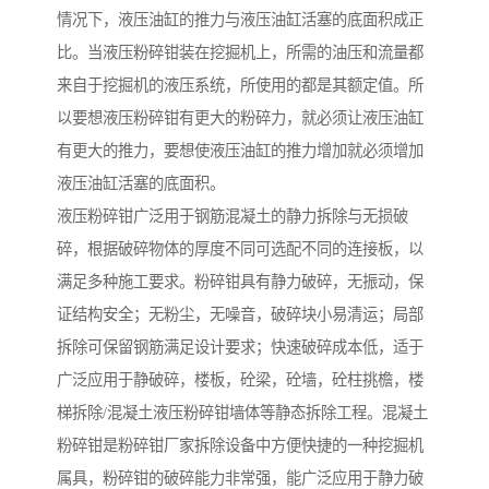
情况下，液压油缸的推力与液压油缸活塞的底面积成正
比。当液压粉碎钳装在挖掘机上，所需的油压和流量都
来自于挖掘机的液压系统，所使用的都是其额定值。所
以要想液压粉碎钳有更大的粉碎力，就必须让液压油缸
有更大的推力，要想使液压油缸的推力增加就必须增加
液压油缸活塞的底面积。
液压粉碎钳广泛用于钢筋混凝土的静力拆除与无损破
碎，根据破碎物体的厚度不同可选配不同的连接板，以
满足多种施工要求。粉碎钳具有静力破碎，无振动，保
证结构安全；无粉尘，无噪音，破碎块小易清运；局部
拆除可保留钢筋满足设计要求；快速破碎成本低，适于
广泛应用于静破碎，楼板，砼梁，砼墙，砼柱挑檐，楼
梯拆除/混凝土液压粉碎钳墙体等静态拆除工程。混凝土
粉碎钳是粉碎钳厂家拆除设备中方便快捷的一种挖掘机
属具，粉碎钳的破碎能力非常强，能广泛应用于静力破