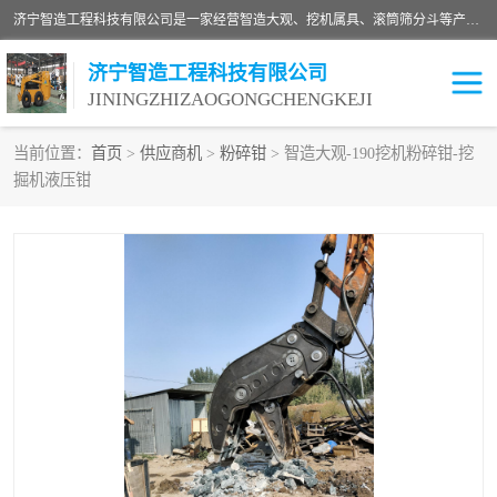
济宁智造工程科技有限公司是一家经营智造大观、挖机属具、滚筒筛分斗等产品的滑移装载机厂家。济宁智造工程科技有限公司奉行以质量赢得用户，诚信为本，互利共赢的宗旨，依靠雄厚的技术力量，科学的管理制度，先进的加工检测设备，始终坚持以客户为中心，免费咨询！
济宁智造工程科技有限公司
JININGZHIZAOGONGCHENGKEJI
当前位置：
首页
>
供应商机
>
粉碎钳
> 智造大观-190挖机粉碎钳-挖
掘机液压钳
振动夯
破碎斗
铣挖机
移动破碎机
滚筒筛分斗
粉碎钳
液压剪
土壤修复
铣刨机
开沟机
伐木机
破碎机