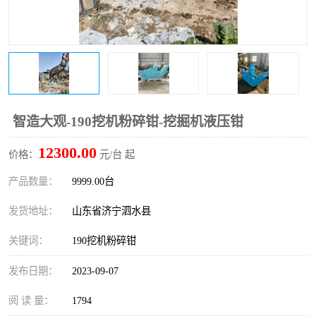
打桩机
压路机
枕木机
滑移装载机
清扫器
割草机
挖树机
拓荒机
智造大观-190挖机粉碎钳-挖掘机液压钳
12300.00
滚筒筛
液压剪维修
价格：
元/台 起
产品数量：
9999.00台
挖掘机破碎斗
拇指夹
发货地址：
山东省济宁泗水县
关键词：
190挖机粉碎钳
发布日期：
2023-09-07
阅 读 量：
1794