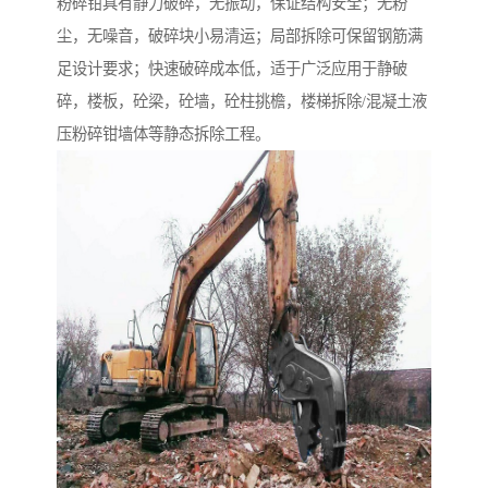
粉碎钳具有静力破碎，无振动，保证结构安全；无粉
尘，无噪音，破碎块小易清运；局部拆除可保留钢筋满
足设计要求；快速破碎成本低，适于广泛应用于静破
碎，楼板，砼梁，砼墙，砼柱挑檐，楼梯拆除/混凝土液
压粉碎钳墙体等静态拆除工程。