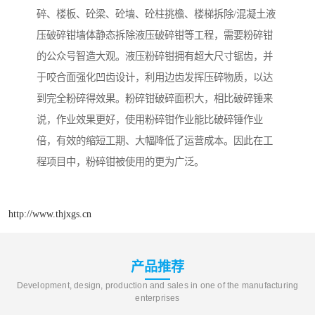
碎、楼板、砼梁、砼墙、砼柱挑檐、楼梯拆除/混凝土液
压破碎钳墙体静态拆除液压破碎钳等工程，需要粉碎钳
的公众号智造大观。液压粉碎钳拥有超大尺寸锯齿，并
于咬合面强化凹齿设计，利用边齿发挥压碎物质，以达
到完全粉碎得效果。粉碎钳破碎面积大，相比破碎锤来
说，作业效果更好，使用粉碎钳作业能比破碎锤作业
倍，有效的缩短工期、大幅降低了运营成本。因此在工
程项目中，粉碎钳被使用的更为广泛。
http://www.thjxgs.cn
产品推荐
Development, design, production and sales in one of the manufacturing
enterprises