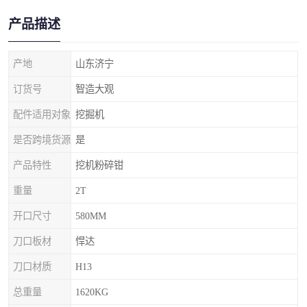
产品描述
产地
山东济宁
订货号
智造大观
配件适用对象
挖掘机
是否跨境货源
是
产品特性
挖机粉碎钳
重量
2T
开口尺寸
580MM
刀口板材
悍达
刀口材质
H13
总重量
1620KG