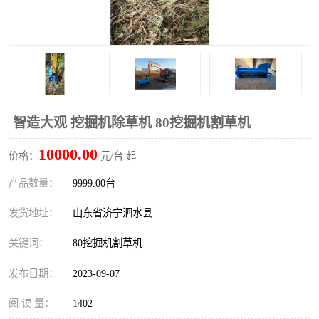
打桩机
压路机
枕木机
滑移装载机
清扫器
割草机
挖树机
拓荒机
智造大观 挖掘机除草机 80挖掘机割草机
10000.00
滚筒筛
液压剪维修
价格：
元/台 起
产品数量：
9999.00台
挖掘机破碎斗
拇指夹
发货地址：
山东省济宁泗水县
关键词：
80挖掘机割草机
发布日期：
2023-09-07
阅 读 量：
1402