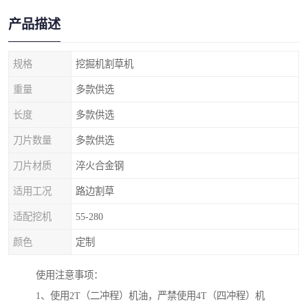
产品描述
规格
挖掘机割草机
重量
多款供选
长度
多款供选
刀片数量
多款供选
刀片材质
淬火合金钢
适用工况
路边割草
适配挖机
55-280
颜色
定制
使用注意事项：
1、使用2T（二冲程）机油，严禁使用4T（四冲程）机