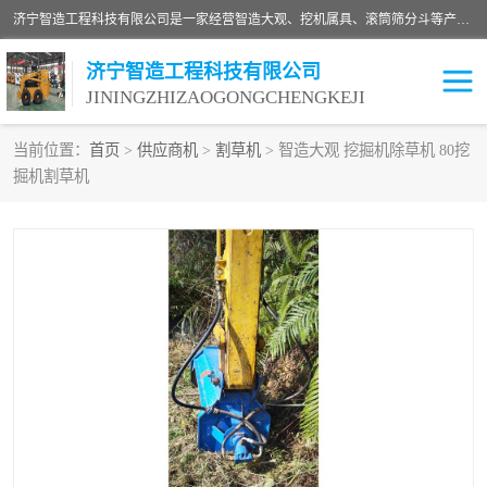
济宁智造工程科技有限公司是一家经营智造大观、挖机属具、滚筒筛分斗等产品的滑移装载机厂家。济宁智造工程科技有限公司奉行以质量赢得用户，诚信为本，互利共赢的宗旨，依靠雄厚的技术力量，科学的管理制度，先进的加工检测设备，始终坚持以客户为中心，免费咨询！
济宁智造工程科技有限公司
JININGZHIZAOGONGCHENGKEJI
当前位置：
首页
>
供应商机
>
割草机
> 智造大观 挖掘机除草机 80挖
掘机割草机
振动夯
破碎斗
铣挖机
移动破碎机
滚筒筛分斗
粉碎钳
液压剪
土壤修复
铣刨机
开沟机
伐木机
破碎机