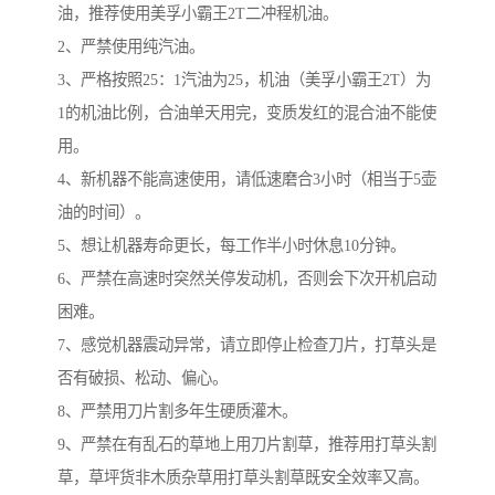
油，推荐使用美孚小霸王2T二冲程机油。
2、严禁使用纯汽油。
3、严格按照25：1汽油为25，机油（美孚小霸王2T）为
1的机油比例，合油单天用完，变质发红的混合油不能使
用。
4、新机器不能高速使用，请低速磨合3小时（相当于5壶
油的时间）。
5、想让机器寿命更长，每工作半小时休息10分钟。
6、严禁在高速时突然关停发动机，否则会下次开机启动
困难。
7、感觉机器震动异常，请立即停止检查刀片，打草头是
否有破损、松动、偏心。
8、严禁用刀片割多年生硬质灌木。
9、严禁在有乱石的草地上用刀片割草，推荐用打草头割
草，草坪货非木质杂草用打草头割草既安全效率又高。