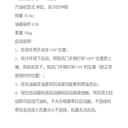
汽油机型式 单缸、风冷四冲程
排量 35.8cc
油箱容积 0.9L
重量 16kg
启动说明：
1、检测手把开关在“ON”位置；
2、较冷环境下启动，把阻风门手柄打到“OFF”位置即上
端，热机状态下，阻风门手柄打到“ON”的位置（即正常
使用时的位置）；
3、给化油器泵油直到回油管内能看到燃油流出；
4、轻拉启动器知道启动器和启动拨盘接触，然后用力拉
动即可启动汽油机。不允许粗暴牵拉启动器，不连续的
牵拉会造成火花塞点火不连续，机器无法启动。