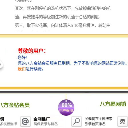
其次，就在刚停机的热机状态下，先放掉曲轴箱中的机
油，再按推荐的等级加注新的机油于合适的刻度；
第三，取下火花塞，向缸体滴入5-10毫升机油，转动曲
轴数圈，装上火花塞；
第四，清洗刀盘、机体、缸体、缸头散热片、导风罩、
网罩及周围的灰尘及碎屑
第五，保存时应当水平置于地面，用布罩在割草机上防
止灰尘落入。
第六，彻底清洁割草机。在冬季长时间闲置割草机前，
应彻底清洁割草机底部、甲板和油箱盖，以免残留杂草
和泥块对农机造成侵蚀。在清洁前，需拆下火花塞和开
启装置，用软管、油灰刀、汽车清洗剂从起落架和甲板
清除堆积的杂质。用笔刷将邮箱透气孔上的沉积物清
除，避免透气孔堵住。