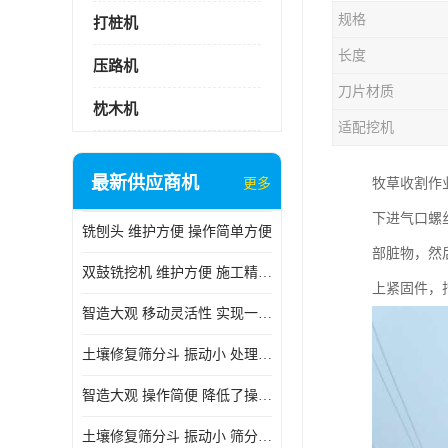
规格
打桩机
长度
压路机
刀片材质
枕木机
适配挖机
最新供应商机
更多
牧草收割作
下进气口螺
铣刨头 维护方便 操作简单方便
部脏物，然
双鼓铣挖机 维护方便 施工精度高
上紧固件，
智造大观 移动灵活性 实现一机多用
土壤修复筛分斗 振动小 处理能力大
智造大观 操作简便 降低了操作难度
土壤修复筛分斗 振动小 筛分效果可调节