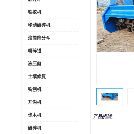
铣挖机
移动破碎机
滚筒筛分斗
粉碎钳
液压剪
土壤修复
铣刨机
开沟机
伐木机
产品描述
破碎机