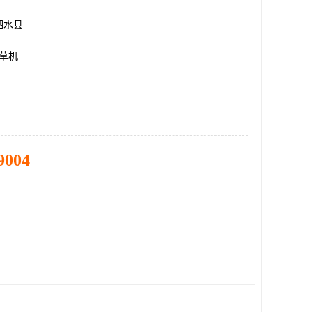
泗水县
割草机
9004