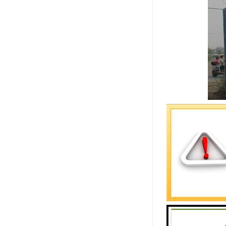
近几年在国
碎钳智造大
定颚实现张