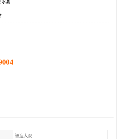
泗水县
钳
9004
智造大观