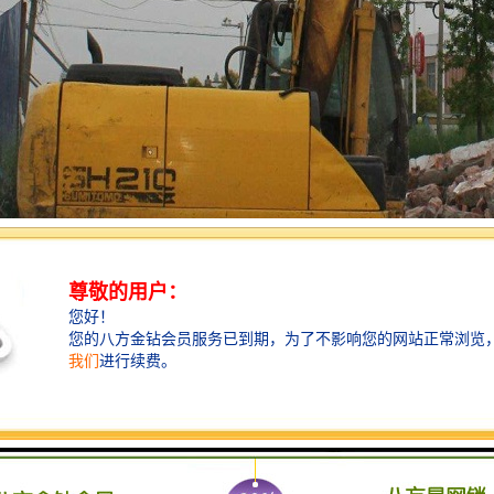
内逐渐受到客户认可，在拆迁中粉碎混凝土作业效率高，搭配破碎锤使用
观。液压粉碎钳由钳体、油缸，运动颚、固定颚部件组成，通过液压系统
合运动，实现粉碎效果。所有的破碎钳都配备了一个强有力的油缸，运用