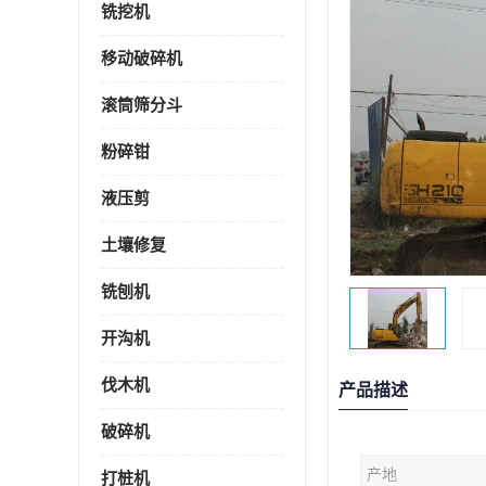
铣挖机
移动破碎机
滚筒筛分斗
粉碎钳
液压剪
土壤修复
铣刨机
开沟机
伐木机
产品描述
破碎机
产地
打桩机