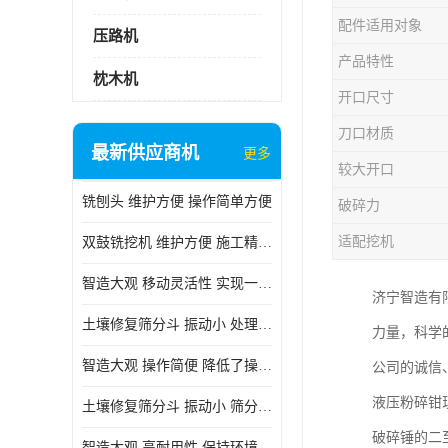
配件适用对象
压路机
产品特性
枕木机
开口尺寸
刀口材质
最新供应商机
更多
较大开口
铣刨头 维护方便 操作简单方便
破碎力
适配挖机
双鼓铣挖机 维护方便 施工精度高
智造大观 移动灵活性 实现一机多用
济宁智造有
土壤修复筛分斗 振动小 处理能力大
力量，科学
智造大观 操作简便 降低了操作难度
公司的诚信
液压粉碎钳
土壤修复筛分斗 振动小 筛分效果可调节
破碎锤的二
智造大观 高耐用性 保持环境整洁