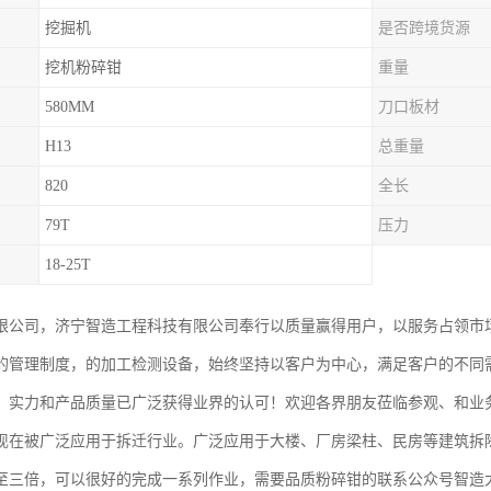
挖掘机
是否跨境货源
挖机粉碎钳
重量
580MM
刀口板材
H13
总重量
820
全长
79T
压力
18-25T
限公司，济宁智造工程科技有限公司奉行以质量赢得用户，以服务占领市
的管理制度，的加工检测设备，始终坚持以客户为中心，满足客户的不同
、实力和产品质量已广泛获得业界的认可！欢迎各界朋友莅临参观、和业
现在被广泛应用于拆迁行业。广泛应用于大楼、厂房梁柱、民房等建筑拆
至三倍，可以很好的完成一系列作业，需要品质粉碎钳的联系公众号智造