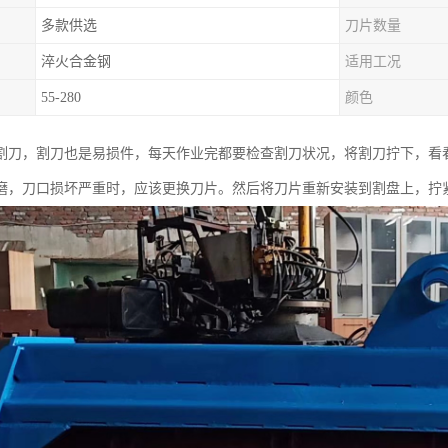
多款供选
刀片数量
淬火合金钢
适用工况
55-280
颜色
割刀，割刀也是易损件，每天作业完都要检查割刀状况，将割刀拧下，看
磨，刀口损坏严重时，应该更换刀片。然后将刀片重新安装到割盘上，拧