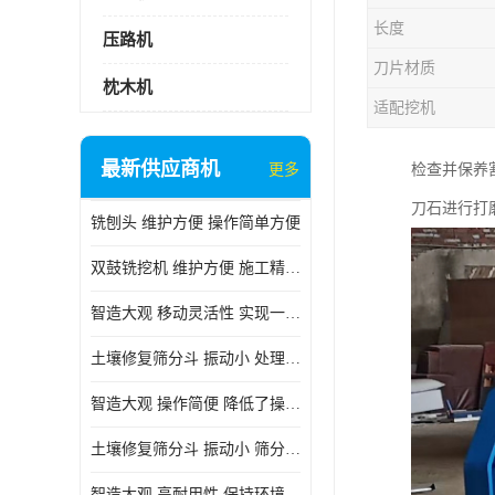
长度
压路机
刀片材质
枕木机
适配挖机
最新供应商机
更多
检查并保养
刀石进行打
铣刨头 维护方便 操作简单方便
双鼓铣挖机 维护方便 施工精度高
智造大观 移动灵活性 实现一机多用
土壤修复筛分斗 振动小 处理能力大
智造大观 操作简便 降低了操作难度
土壤修复筛分斗 振动小 筛分效果可调节
智造大观 高耐用性 保持环境整洁