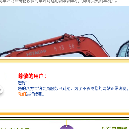
间草坪或障碍物较多的草坪可选用割灌割草机（即背负式割草机）。