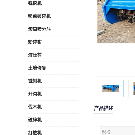
铣挖机
移动破碎机
滚筒筛分斗
粉碎钳
液压剪
土壤修复
铣刨机
开沟机
伐木机
产品描述
破碎机
规格
打桩机