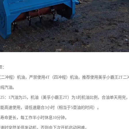
项：
T（二冲程）机油，严禁使用4T（四冲程）机油，推荐使用美孚小霸王2T二
用纯汽油。
照25：1汽油为25，机油（美孚小霸王2T）为1的机油比例，合油单天用
不能高速使用，请低速磨合3小时（相当于5壶油的时间）。
器寿命更长，每工作半小时休息10分钟。
高速时突然关停发动机，否则会下次开机启动困难。