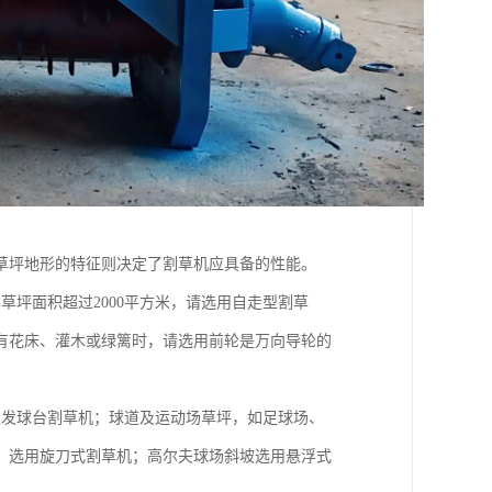
草坪地形的特征则决定了割草机应具备的性能。
坪面积超过2000平方米，请选用自走型割草
有花床、灌木或绿篱时，请选用前轮是万向导轮的
及发球台割草机；球道及运动场草坪，如足球场、
，选用旋刀式割草机；高尔夫球场斜坡选用悬浮式