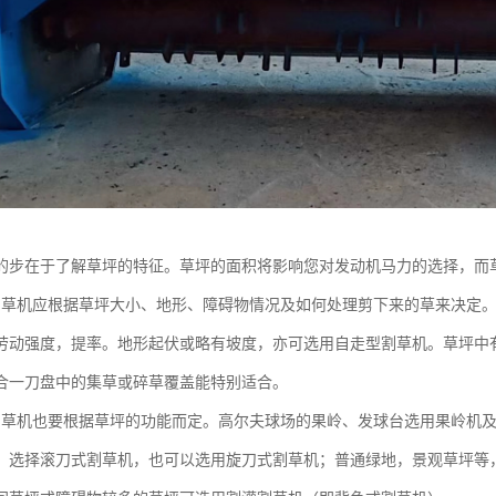
的步在于了解草坪的特征。草坪的面积将影响您对发动机马力的选择，而
割草机应根据草坪大小、地形、障碍物情况及如何处理剪下来的草来决定。草
劳动强度，提率。地形起伏或略有坡度，亦可选用自走型割草机。草坪中
合一刀盘中的集草或碎草覆盖能特别适合。
割草机也要根据草坪的功能而定。高尔夫球场的果岭、发球台选用果岭机
，选择滚刀式割草机，也可以选用旋刀式割草机；普通绿地，景观草坪等