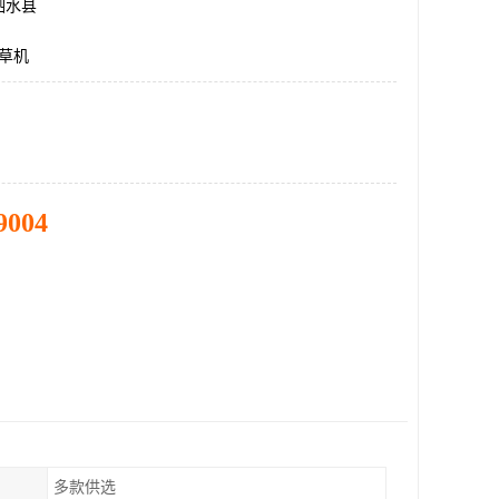
泗水县
割草机
9004
多款供选