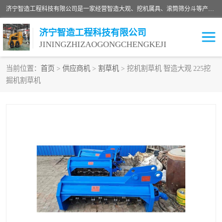
济宁智造工程科技有限公司是一家经营智造大观、挖机属具、滚筒筛分斗等产品的滑移装载机厂家。济宁智造工程科技有限公司奉行以质量赢得用户，诚信为本，互利共赢的宗旨，依靠雄厚的技术力量，科学的管理制度，先进的加工检测设备，始终坚持以客户为中心，免费咨询！
济宁智造工程科技有限公司
JININGZHIZAOGONGCHENGKEJI
当前位置：
首页
>
供应商机
>
割草机
> 挖机割草机 智造大观 225挖
掘机割草机
振动夯
破碎斗
铣挖机
移动破碎机
滚筒筛分斗
粉碎钳
液压剪
土壤修复
铣刨机
开沟机
伐木机
破碎机