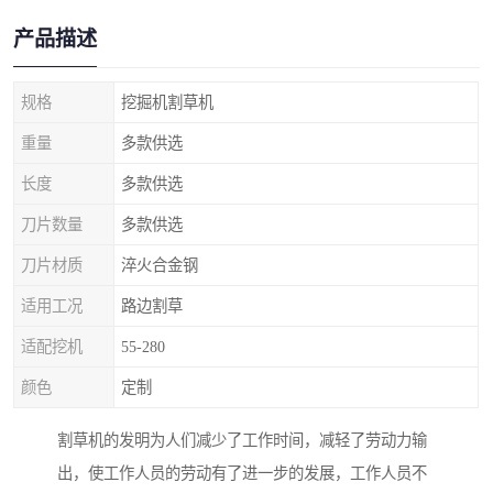
产品描述
规格
挖掘机割草机
重量
多款供选
长度
多款供选
刀片数量
多款供选
刀片材质
淬火合金钢
适用工况
路边割草
适配挖机
55-280
颜色
定制
割草机的发明为人们减少了工作时间，减轻了劳动力输
出，使工作人员的劳动有了进一步的发展，工作人员不