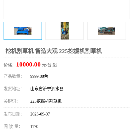
打桩机
压路机
枕木机
滑移装载机
清扫器
割草机
挖树机
拓荒机
挖机割草机 智造大观 225挖掘机割草机
10000.00
滚筒筛
液压剪维修
价格：
元/台 起
产品数量：
9999.00台
挖掘机破碎斗
拇指夹
发货地址：
山东省济宁泗水县
关键词：
225挖掘机割草机
发布日期：
2023-09-07
阅 读 量：
1170