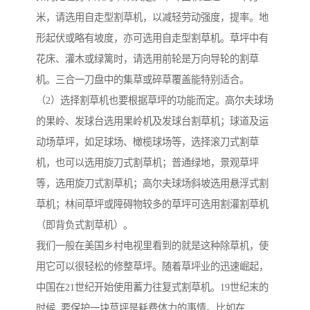
米，请选用自走型割草机，以减轻劳动强度，提率。地
形起伏或略有坡度，亦可选用自走型割草机。草坪中有
花床、灌木或绿篱时，请选用前轮是万向导轮的割草
机。三合一刀盘中的集草或碎草覆盖能特别适合。
（2）选择割草机也要根据草坪的功能而定。高尔夫球场
的果岭、发球台选用果岭机及发球台割草机；球道及运
动场草坪，如足球场、橄榄球场等，选择滚刀式割草
机，也可以选用旋刀式割草机；普通绿地，景观草坪
等，选用旋刀式割草机；高尔夫球场斜坡选用悬浮式割
草机；林间草坪或障碍物较多的草坪可选用割灌割草机
（即背负式割草机）。
我们一般在美国乡村电视里看到的就是这种除草机，使
用它可以很轻松的修整草坪。随着草坪业的迅速崛起，
中国在21世纪开始使用蓄力往复式割草机。19世纪末的
时候, 要保护一块草坪是耗费体力的事情。比如在