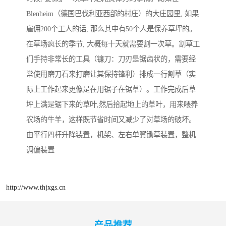
Blenheim（德国巴伐利亚西部的村庄）的大庄园里, 如果
雇佣200个工人的话, 那么其中有50个人是保养草坪的。
在草场疯长的季节, 大概每十天就需要割一次草。割草工
们手持非常长的工具（镰刀：刀刃是锯齿状的，需要经
常使用磨刀石来打磨让其保持锋利）排成一行割草（实
际上工作起来更像是在用锯子在锯草）。工作完成后草
坪上满是锯下来的草叶,然后拾起地上的草叶，用来喂养
农场的牛羊，这样既节省时间又减少了对草场的破坏。
由平行四杆升降装置，机架、左右单翼锄草装置，整机
调偏装置
http://www.thjxgs.cn
产品推荐