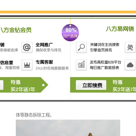
液压粉碎钳广泛用于钢筋混凝土的静力拆除与无损破
碎，根据破碎物体的厚度不同可选配不同的连接板，以
满足多种施工要求。粉碎钳公众号智造大观，粉碎钳具
有静力破碎，无振动，保证结构安全；无粉尘，无噪
音，破碎块小易清运；局部拆除可保留钢筋满足设计要
求；快速破碎成本低，适于广泛应用于静破碎，楼板，
砼梁，砼墙，砼柱挑檐，楼梯拆除/混凝土液压粉碎钳墙
体等静态拆除工程。