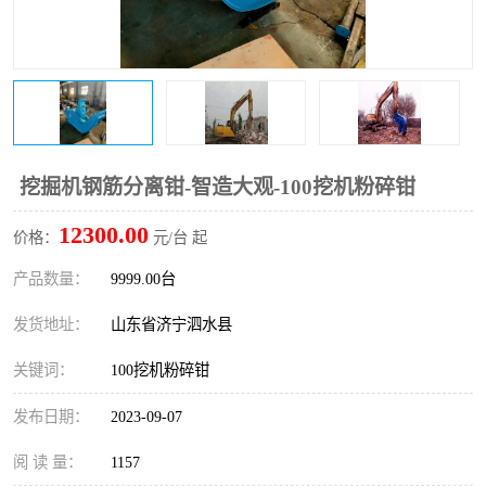
打桩机
压路机
枕木机
滑移装载机
清扫器
割草机
挖树机
拓荒机
挖掘机钢筋分离钳-智造大观-100挖机粉碎钳
12300.00
滚筒筛
液压剪维修
价格：
元/台 起
产品数量：
9999.00台
挖掘机破碎斗
拇指夹
发货地址：
山东省济宁泗水县
关键词：
100挖机粉碎钳
发布日期：
2023-09-07
阅 读 量：
1157