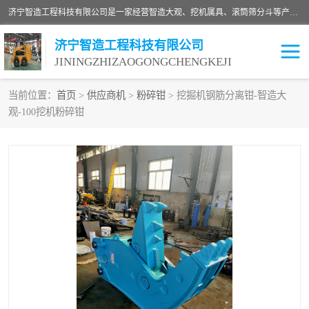
济宁智造工程科技有限公司是一家经营智造大观、挖机属具、滚筒筛分斗等产品的滑移装载机厂家。济宁智造工程科技有限公司奉行以质量赢得用户，诚信为本，互利共赢的宗旨，依靠雄厚的技术力量，科学的管理制度，先进的加工检测设备，始终坚持以客户为中心，免费咨询！
济宁智造工程科技有限公司
JININGZHIZAOGONGCHENGKEJI
当前位置：
首页
>
供应商机
>
粉碎钳
> 挖掘机钢筋分离钳-智造大
观-100挖机粉碎钳
振动夯
破碎斗
铣挖机
移动破碎机
滚筒筛分斗
粉碎钳
液压剪
土壤修复
铣刨机
开沟机
伐木机
破碎机