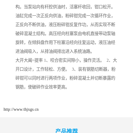
构。当泵站向有杆腔供油时，活塞杆收回，钳口松开。
油缸完成一次正反向供油，粉碎钳完成一次循环作业，
正反向不断供油，液压粉碎钳反复作功，从而实现不断
破碎混凝土结构。高压经向柱塞泵由电机直接带动泵轴
旋转，在倾斜盘作用下柱塞沿经向往复运动，液压油经
进油阀吸入，从排油阀排出进入系统油路。
大开大阖=提率 1、咬合密实间隙小，操作灵活。 2、大
开口设计，工作轻松、方便。 3、装有钢筋切断器，粉
碎钳可以同时进行两项作业，粉碎混凝土并切断暴露的
钢筋，使破碎作业效率更高。
http://www.thjxgs.cn
产品推荐