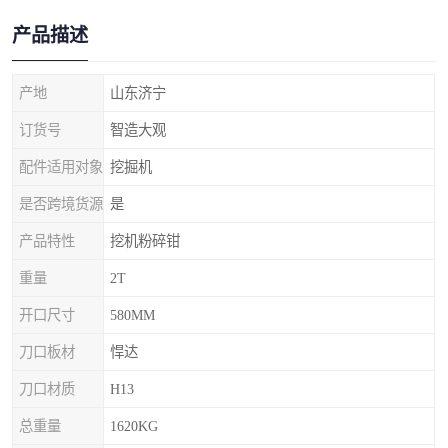
产品描述
产地
山东济宁
订货号
智造大观
配件适用对象
挖掘机
是否跨境货源
是
产品特性
挖机粉碎钳
重量
2T
开口尺寸
580MM
刀口板材
悍达
刀口材质
H13
总重量
1620KG