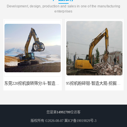
Development, design, production and sales in one of the manufacturing
enterprises
东莞220挖机旋转筛分斗-智造大观报价-旋转筛沙斗筛沙机
95挖机粉碎钳-智造大观-挖掘机钢筋分离钳
您是第
14992799
位访客
版权所有 ©2026-08-07
冀ICP备19019829号-3