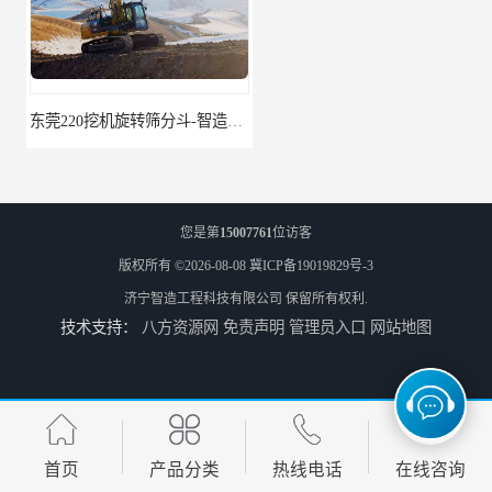
东莞220挖机旋转筛分斗-智造大观报价-旋转筛沙斗筛沙机
95挖机粉碎钳-智造大观-挖掘机钢筋分离钳
您是第
15007761
位访客
版权所有 ©2026-08-08
冀ICP备19019829号-3
济宁智造工程科技有限公司
保留所有权利.
技术支持：
八方资源网
免责声明
管理员入口
网站地图
挖掘机除草机 315挖掘机割草机 智造大观
园林割草机 135挖掘机割草机 智造大观
首页
产品分类
热线电话
在线咨询