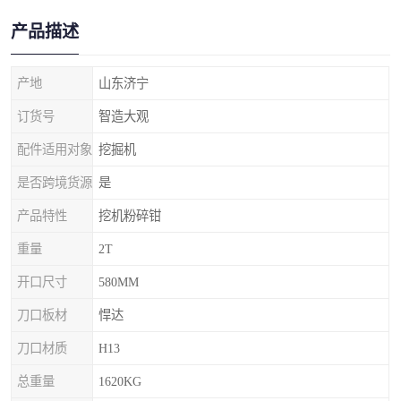
产品描述
产地
山东济宁
订货号
智造大观
配件适用对象
挖掘机
是否跨境货源
是
产品特性
挖机粉碎钳
重量
2T
开口尺寸
580MM
刀口板材
悍达
刀口材质
H13
总重量
1620KG