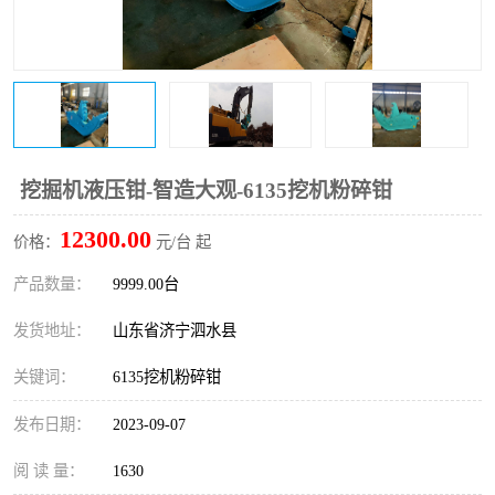
打桩机
压路机
枕木机
滑移装载机
清扫器
割草机
挖树机
拓荒机
挖掘机液压钳-智造大观-6135挖机粉碎钳
12300.00
滚筒筛
液压剪维修
价格：
元/台 起
产品数量：
9999.00台
挖掘机破碎斗
拇指夹
发货地址：
山东省济宁泗水县
关键词：
6135挖机粉碎钳
发布日期：
2023-09-07
阅 读 量：
1630