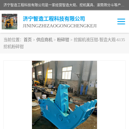
济宁智造工程科技有限公司是一家经营智造大观、挖机属具、滚筒筛分斗等产品的滑移装载机厂家。济宁智造工程科技有限公司奉行以质量赢得用户，诚信为本，互利共赢的宗旨，依靠雄厚的技术力量，科学的管理制度，先进的加工检测设备，始终坚持以客户为中心，免费咨询！
济宁智造工程科技有限公司
JININGZHIZAOGONGCHENGKEJI
当前位置：
首页
>
供应商机
>
粉碎钳
> 挖掘机液压钳-智造大观-6135
挖机粉碎钳
振动夯
破碎斗
铣挖机
移动破碎机
滚筒筛分斗
粉碎钳
液压剪
土壤修复
铣刨机
开沟机
伐木机
破碎机