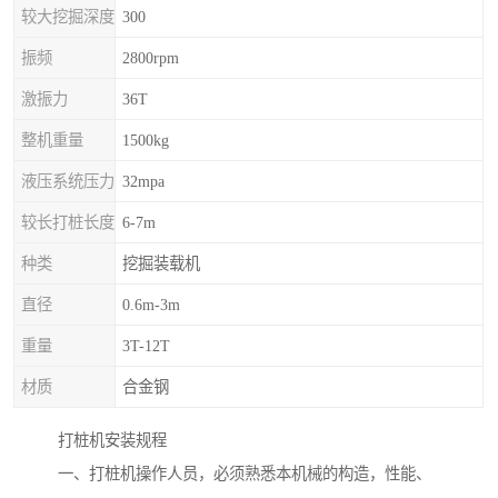
较大挖掘深度
300
振频
2800rpm
激振力
36T
整机重量
1500kg
液压系统压力
32mpa
较长打桩长度
6-7m
种类
挖掘装载机
直径
0.6m-3m
重量
3T-12T
材质
合金钢
打桩机安装规程
一、打桩机操作人员，必须熟悉本机械的构造，性能、