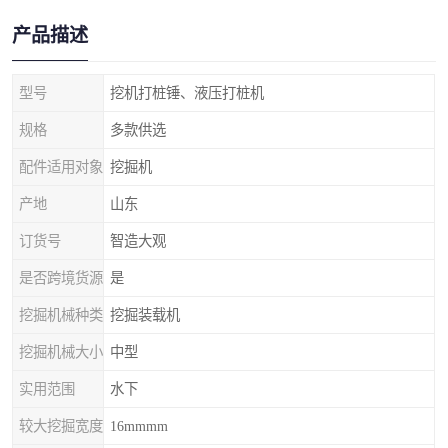
产品描述
型号
挖机打桩锤、液压打桩机
规格
多款供选
配件适用对象
挖掘机
产地
山东
订货号
智造大观
是否跨境货源
是
挖掘机械种类
挖掘装载机
挖掘机械大小
中型
实用范围
水下
较大挖掘宽度
16mmmm