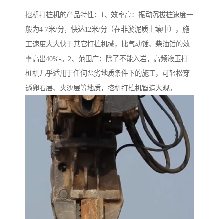
挖机打桩机的产品特性：1、效率高：振动沉拔桩速度一
般为4-7米/分，快达12米/分（在非淤泥质土壤中），施
工速度大大快于其它打桩机械，比气动锤、柴油锤的效
率高出40%-。2、范围广：除了不能入岩，高频液压打
桩机几乎适用于任何恶劣地质条件下的施工，可轻松穿
透卵石层、夹沙层等地质，挖机打桩机智造大观。