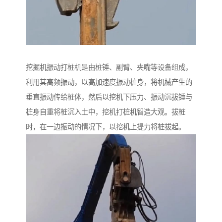
挖掘机振动打桩机是由桩锤、副臂、夹嘴等设备组成，
利用其高频振动，以高加速度振动桩身，将机械产生的
垂直振动传给桩体，然后以挖机下压力、振动沉拔锤与
桩身自重将桩沉入土中，挖机打桩机智造大观。拔桩
时，在一边振动的情况下，以挖机上提力将桩拔起。