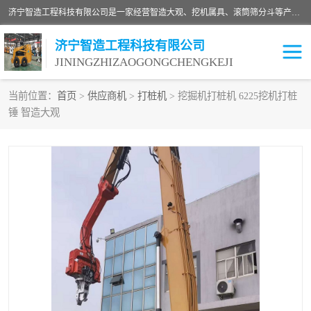
济宁智造工程科技有限公司是一家经营智造大观、挖机属具、滚筒筛分斗等产品的滑移装载机厂家。济宁智造工程科技有限公司奉行以质量赢得用户，诚信为本，互利共赢的宗旨，依靠雄厚的技术力量，科学的管理制度，先进的加工检测设备，始终坚持以客户为中心，免费咨询！
济宁智造工程科技有限公司
JININGZHIZAOGONGCHENGKEJI
当前位置：
首页
>
供应商机
>
打桩机
> 挖掘机打桩机 6225挖机打桩
锤 智造大观
振动夯
破碎斗
铣挖机
移动破碎机
滚筒筛分斗
粉碎钳
液压剪
土壤修复
铣刨机
开沟机
伐木机
破碎机