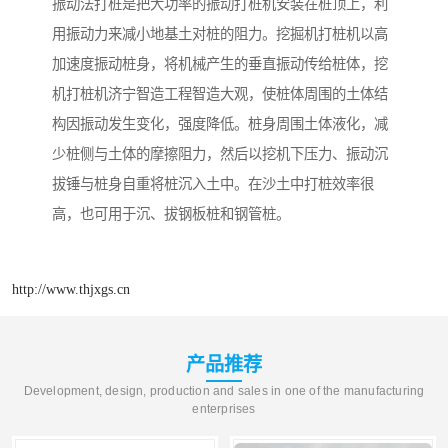
振动法打桩是把大功率的振动打桩机安装在桩顶上，利
用振动力来减小地基土对桩的阻力。挖掘机打桩机以高
加速度振动桩身，将机械产生的垂直振动传给桩体，挖
机打桩机济宁智造工程智造大观，使桩体周围的土体结
构因振动发生变化，强度降低。桩身周围土体液化，减
少桩侧与土体的摩擦阻力，然后以挖机下压力、振动沉
拔锤与桩身自重将桩沉入土中。在沙土中打桩效率很
高，也可用于沉、拔钢板桩和钢管桩。
http://www.thjxgs.cn
产品推荐
Development, design, production and sales in one of the manufacturing
enterprises