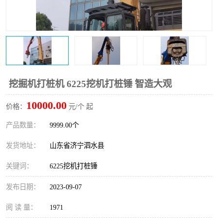
打桩机
压路机
枕木机
滑移装载机
清扫器
割草机
挖树机
拓荒机
挖掘机打桩机 6225挖机打桩锤 智造大观
10000.00
滚筒筛
液压剪维修
价格：
元/个 起
产品数量：
9999.00个
挖掘机破碎斗
拇指夹
发货地址：
山东省济宁泗水县
关键词：
6225挖机打桩锤
发布日期：
2023-09-07
阅 读 量：
1971