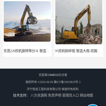
东莞220挖机旋转筛分斗-智造大观报价-旋转筛沙斗筛沙机
95挖机粉碎钳-智造大观-挖掘机钢筋分离钳
您是第
15040532
位访客
版权所有 ©2026-08-09
冀ICP备19019829号-3
济宁智造工程科技有限公司
保留所有权利.
技术支持：
八方资源网
免责声明
管理员入口
网站地图