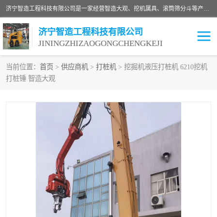
济宁智造工程科技有限公司是一家经营智造大观、挖机属具、滚筒筛分斗等产品的滑移装载机厂家。济宁智造工程科技有限公司奉行以质量赢得用户，诚信为本，互利共赢的宗旨，依靠雄厚的技术力量，科学的管理制度，先进的加工检测设备，始终坚持以客户为中心，免费咨询！
济宁智造工程科技有限公司
JININGZHIZAOGONGCHENGKEJI
当前位置：
首页
>
供应商机
>
打桩机
> 挖掘机液压打桩机 6210挖机
打桩锤 智造大观
振动夯
破碎斗
铣挖机
移动破碎机
滚筒筛分斗
粉碎钳
液压剪
土壤修复
铣刨机
开沟机
伐木机
破碎机