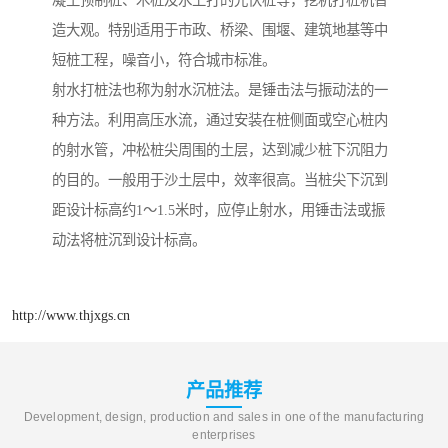
凝土预制桩、木桩及水上打的光伏桩等，挖机打桩机智
造大观。特别适用于市政、桥梁、围堰、建筑地基等中
短桩工程，噪音小，符合城市标准。
射水打桩法也称为射水沉桩法。是锤击法与振动法的一
种方法。利用高压水流，通过安装在桩侧面或空心桩内
的射水管，冲松桩尖周围的土层，达到减少桩下沉阻力
的目的。一般用于沙土层中，效率很高。当桩尖下沉到
距设计标高约1～1.5米时，应停止射水，用锤击法或振
动法将桩沉到设计标高。
http://www.thjxgs.cn
产品推荐
Development, design, production and sales in one of the manufacturing
enterprises