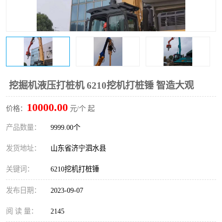
打桩机
压路机
枕木机
滑移装载机
清扫器
割草机
挖树机
拓荒机
挖掘机液压打桩机 6210挖机打桩锤 智造大观
10000.00
滚筒筛
液压剪维修
价格：
元/个 起
产品数量：
9999.00个
挖掘机破碎斗
拇指夹
发货地址：
山东省济宁泗水县
关键词：
6210挖机打桩锤
发布日期：
2023-09-07
阅 读 量：
2145