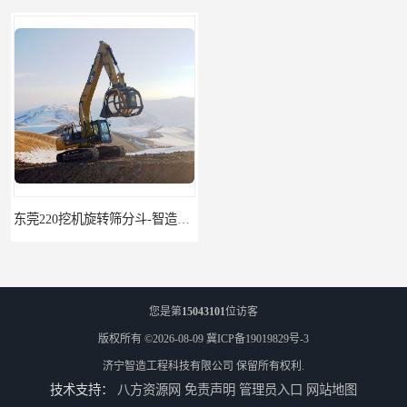
东莞220挖机旋转筛分斗-智造大观报价-旋转筛沙斗筛沙机
95挖机粉碎钳-智造大观-挖掘机钢筋分离钳
您是第
15043101
位访客
版权所有 ©2026-08-09
冀ICP备19019829号-3
济宁智造工程科技有限公司
保留所有权利.
技术支持：
八方资源网
免责声明
管理员入口
网站地图