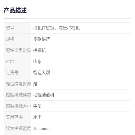
产品描述
型号
挖机打桩锤、液压打桩机
规格
多款供选
配件适用对象
挖掘机
产地
山东
订货号
智造大观
是否跨境货源
是
挖掘机械种类
挖掘装载机
挖掘机械大小
中型
实用范围
水下
较大挖掘宽度
16mmmm