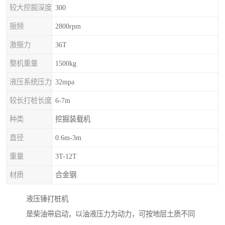
较大挖掘深度
300
振频
2800rpm
激振力
36T
整机重量
1500kg
液压系统压力
32mpa
较长打桩长度
6-7m
种类
挖掘装载机
直径
0.6m-3m
重量
3T-12T
材质
合金钢
液压锤打桩机
是柴油带启动，以油液压力为动力，可按地层土质不同