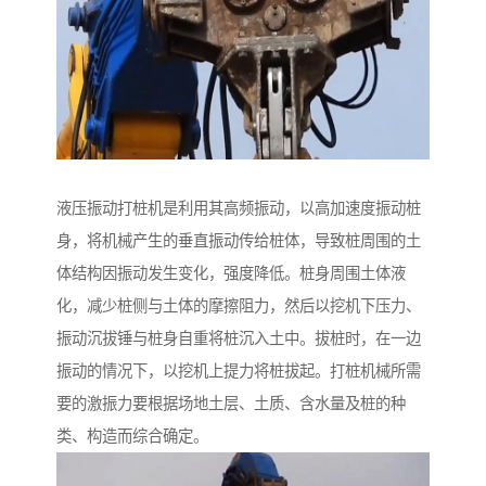
液压振动打桩机是利用其高频振动，以高加速度振动桩
身，将机械产生的垂直振动传给桩体，导致桩周围的土
体结构因振动发生变化，强度降低。桩身周围土体液
化，减少桩侧与土体的摩擦阻力，然后以挖机下压力、
振动沉拔锤与桩身自重将桩沉入土中。拔桩时，在一边
振动的情况下，以挖机上提力将桩拔起。打桩机械所需
要的激振力要根据场地土层、土质、含水量及桩的种
类、构造而综合确定。