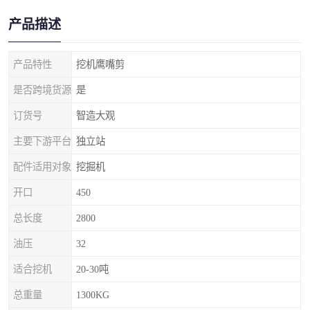
产品描述
产品特性
挖机鹰嘴剪
是否跨境货源
是
订货号
智造大观
主要下游平台
独立站
配件适用对象
挖掘机
开口
450
总长度
2800
油压
32
适合挖机
20-30吨
总重量
1300KG