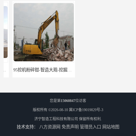
95挖机粉碎钳-智造大观-挖掘机钢筋分离钳
挖掘机除草机 315挖掘机割草机 智造大观
您是第
15060847
位访客
版权所有 ©2026-08-10
冀ICP备19019829号-3
济宁智造工程科技有限公司
保留所有权利.
技术支持：
八方资源网
免责声明
管理员入口
网站地图