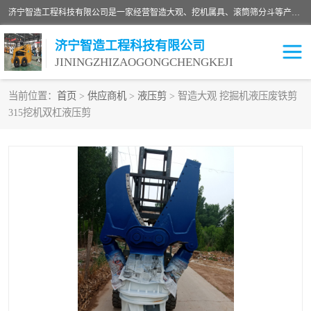
济宁智造工程科技有限公司是一家经营智造大观、挖机属具、滚筒筛分斗等产品的滑移装载机厂家。济宁智造工程科技有限公司奉行以质量赢得用户，诚信为本，互利共赢的宗旨，依靠雄厚的技术力量，科学的管理制度，先进的加工检测设备，始终坚持以客户为中心，免费咨询！
济宁智造工程科技有限公司
JININGZHIZAOGONGCHENGKEJI
当前位置：
首页
>
供应商机
>
液压剪
> 智造大观 挖掘机液压废铁剪
315挖机双杠液压剪
振动夯
破碎斗
铣挖机
移动破碎机
滚筒筛分斗
粉碎钳
液压剪
土壤修复
铣刨机
开沟机
伐木机
破碎机