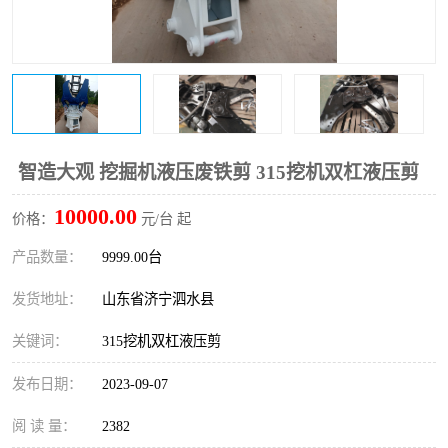
打桩机
压路机
枕木机
滑移装载机
清扫器
割草机
挖树机
拓荒机
智造大观 挖掘机液压废铁剪 315挖机双杠液压剪
10000.00
滚筒筛
液压剪维修
价格：
元/台 起
产品数量：
9999.00台
挖掘机破碎斗
拇指夹
发货地址：
山东省济宁泗水县
关键词：
315挖机双杠液压剪
发布日期：
2023-09-07
阅 读 量：
2382