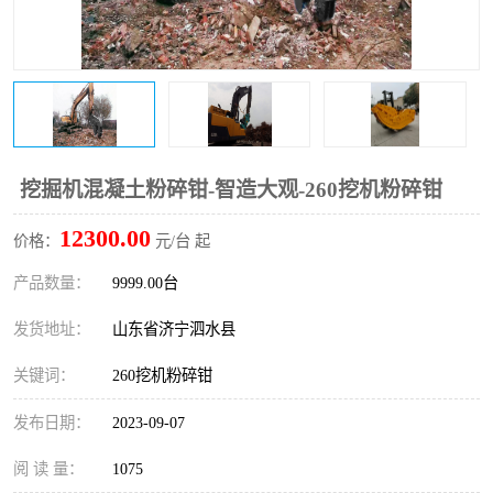
打桩机
压路机
枕木机
滑移装载机
清扫器
割草机
挖树机
拓荒机
挖掘机混凝土粉碎钳-智造大观-260挖机粉碎钳
12300.00
滚筒筛
液压剪维修
价格：
元/台 起
产品数量：
9999.00台
挖掘机破碎斗
拇指夹
发货地址：
山东省济宁泗水县
关键词：
260挖机粉碎钳
发布日期：
2023-09-07
阅 读 量：
1075