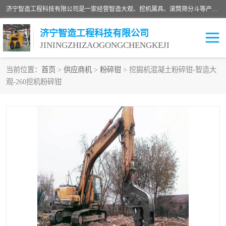
济宁智造工程科技有限公司是一家经营智造大观、挖机属具、滚筒筛分斗等产品的滑移装载机厂家。济宁智造工程科技有限公司奉行以质量赢得用户，诚信为本，互利共赢的宗旨，依靠雄厚的技术力量，科学的管理制度，先进的加工检测设备，始终坚持以客户为中心，免费咨询！
济宁智造工程科技有限公司
JININGZHIZAOGONGCHENGKEJI
当前位置：
首页
>
供应商机
>
粉碎钳
> 挖掘机混凝土粉碎钳-智造大
观-260挖机粉碎钳
振动夯
破碎斗
铣挖机
移动破碎机
滚筒筛分斗
粉碎钳
液压剪
土壤修复
铣刨机
开沟机
伐木机
破碎机