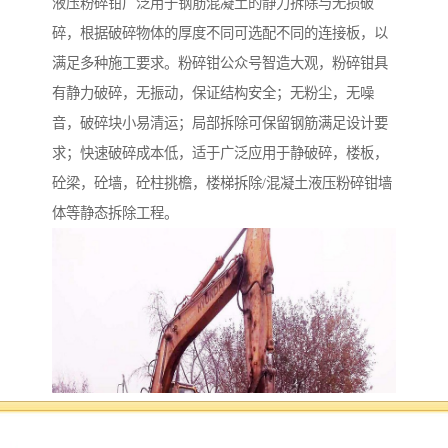
液压粉碎钳广泛用于钢筋混凝土的静力拆除与无损破
碎，根据破碎物体的厚度不同可选配不同的连接板，以
满足多种施工要求。粉碎钳公众号智造大观，粉碎钳具
有静力破碎，无振动，保证结构安全；无粉尘，无噪
音，破碎块小易清运；局部拆除可保留钢筋满足设计要
求；快速破碎成本低，适于广泛应用于静破碎，楼板，
砼梁，砼墙，砼柱挑檐，楼梯拆除/混凝土液压粉碎钳墙
体等静态拆除工程。