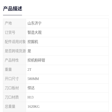
产品描述
产地
山东济宁
订货号
智造大观
配件适用对象
挖掘机
是否跨境货源
是
产品特性
挖机粉碎钳
重量
2T
开口尺寸
580MM
刀口板材
悍达
刀口材质
H13
总重量
1620KG