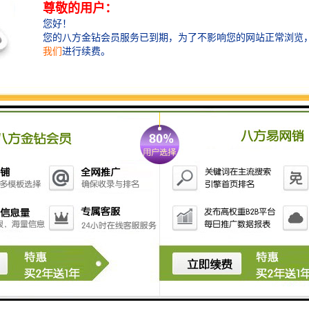
在液压挖掘机的液压原理中，有一项装置叫液压油缸再
生阀。是液压油缸的活塞靠所带动的机械臂自重，而被
动运动时，液压油缸的有杆腔或无杆腔的油，通过再生
阀回到无杆腔或有杆腔的原理。根据这种原理，利用液
压油缸有杆腔和无杆腔的作用面积差，设计出一种能使
液压油缸有杆腔的油回流到无杆腔二次利用，粉碎钳公
众号智造大观，以提高液压油缸的运行速度，进而提高
液压粉碎钳的工作效率。