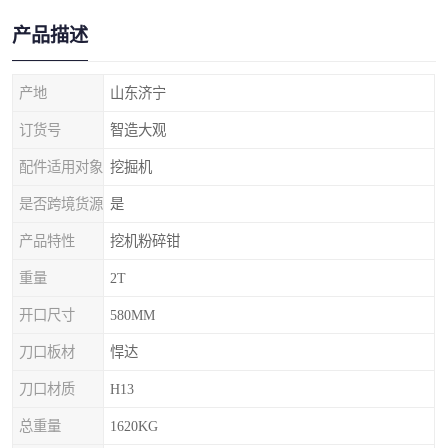
产品描述
产地
山东济宁
订货号
智造大观
配件适用对象
挖掘机
是否跨境货源
是
产品特性
挖机粉碎钳
重量
2T
开口尺寸
580MM
刀口板材
悍达
刀口材质
H13
总重量
1620KG