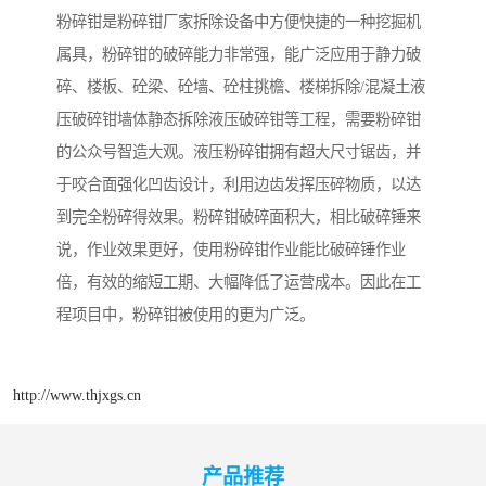
粉碎钳是粉碎钳厂家拆除设备中方便快捷的一种挖掘机
属具，粉碎钳的破碎能力非常强，能广泛应用于静力破
碎、楼板、砼梁、砼墙、砼柱挑檐、楼梯拆除/混凝土液
压破碎钳墙体静态拆除液压破碎钳等工程，需要粉碎钳
的公众号智造大观。液压粉碎钳拥有超大尺寸锯齿，并
于咬合面强化凹齿设计，利用边齿发挥压碎物质，以达
到完全粉碎得效果。粉碎钳破碎面积大，相比破碎锤来
说，作业效果更好，使用粉碎钳作业能比破碎锤作业
倍，有效的缩短工期、大幅降低了运营成本。因此在工
程项目中，粉碎钳被使用的更为广泛。
http://www.thjxgs.cn
产品推荐