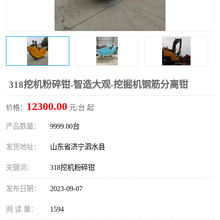
打桩机
压路机
枕木机
滑移装载机
清扫器
割草机
挖树机
拓荒机
318挖机粉碎钳-智造大观-挖掘机钢筋分离钳
12300.00
滚筒筛
液压剪维修
价格：
元/台 起
产品数量：
9999.00台
挖掘机破碎斗
拇指夹
发货地址：
山东省济宁泗水县
关键词：
318挖机粉碎钳
发布日期：
2023-09-07
阅 读 量：
1594