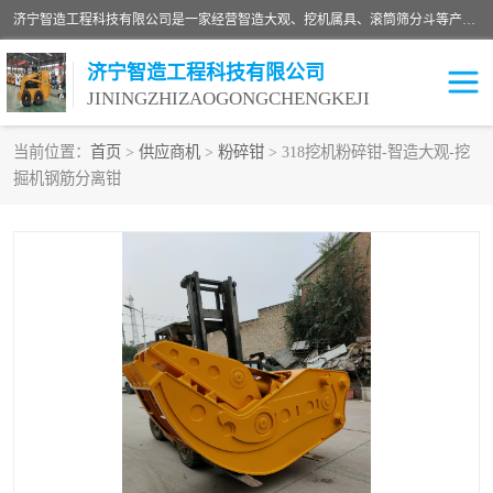
济宁智造工程科技有限公司是一家经营智造大观、挖机属具、滚筒筛分斗等产品的滑移装载机厂家。济宁智造工程科技有限公司奉行以质量赢得用户，诚信为本，互利共赢的宗旨，依靠雄厚的技术力量，科学的管理制度，先进的加工检测设备，始终坚持以客户为中心，免费咨询！
济宁智造工程科技有限公司
JININGZHIZAOGONGCHENGKEJI
当前位置：
首页
>
供应商机
>
粉碎钳
> 318挖机粉碎钳-智造大观-挖
掘机钢筋分离钳
振动夯
破碎斗
铣挖机
移动破碎机
滚筒筛分斗
粉碎钳
液压剪
土壤修复
铣刨机
开沟机
伐木机
破碎机