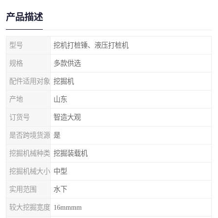
产品描述
型号
挖机打桩锤、液压打桩机
规格
多款供选
配件适用对象
挖掘机
产地
山东
订货号
智造大观
是否跨境货源
是
挖掘机械种类
挖掘装载机
挖掘机械大小
中型
实用范围
水下
较大挖掘宽度
16mmmm