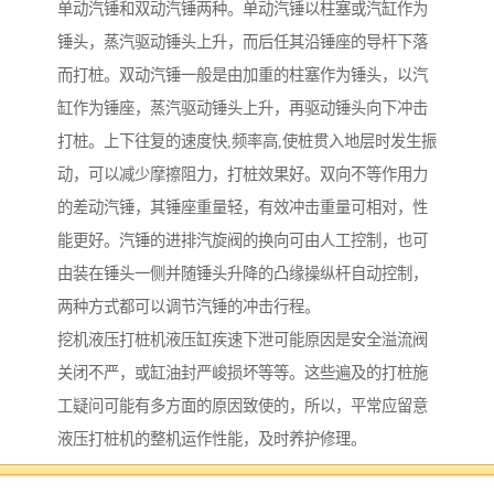
单动汽锤和双动汽锤两种。单动汽锤以柱塞或汽缸作为
锤头，蒸汽驱动锤头上升，而后任其沿锤座的导杆下落
而打桩。双动汽锤一般是由加重的柱塞作为锤头，以汽
缸作为锤座，蒸汽驱动锤头上升，再驱动锤头向下冲击
打桩。上下往复的速度快,频率高,使桩贯入地层时发生振
动，可以减少摩擦阻力，打桩效果好。双向不等作用力
的差动汽锤，其锤座重量轻，有效冲击重量可相对，性
能更好。汽锤的进排汽旋阀的换向可由人工控制，也可
由装在锤头一侧并随锤头升降的凸缘操纵杆自动控制，
两种方式都可以调节汽锤的冲击行程。
挖机液压打桩机液压缸疾速下泄可能原因是安全溢流阀
关闭不严，或缸油封严峻损坏等等。这些遍及的打桩施
工疑问可能有多方面的原因致使的，所以，平常应留意
液压打桩机的整机运作性能，及时养护修理。