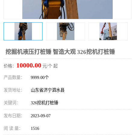
打桩机
压路机
枕木机
滑移装载机
清扫器
割草机
挖树机
拓荒机
挖掘机液压打桩锤 智造大观 326挖机打桩锤
10000.00
滚筒筛
液压剪维修
价格：
元/个 起
产品数量：
9999.00个
挖掘机破碎斗
拇指夹
发货地址：
山东省济宁泗水县
关键词：
326挖机打桩锤
发布日期：
2023-09-07
阅 读 量：
1516