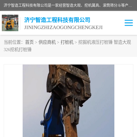
济宁智造工程科技有限公司是一家经营智造大观、挖机属具、滚筒筛分斗等产品的滑移装载机厂家。济宁智造工程科技有限公司奉行以质量赢得用户，诚信为本，互利共赢的宗旨，依靠雄厚的技术力量，科学的管理制度，先进的加工检测设备，始终坚持以客户为中心，免费咨询！
济宁智造工程科技有限公司
JININGZHIZAOGONGCHENGKEJI
当前位置：
首页
>
供应商机
>
打桩机
> 挖掘机液压打桩锤 智造大观
326挖机打桩锤
振动夯
破碎斗
铣挖机
移动破碎机
滚筒筛分斗
粉碎钳
液压剪
土壤修复
铣刨机
开沟机
伐木机
破碎机