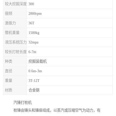
较大挖掘深度
300
振频
2800rpm
激振力
36T
整机重量
1500kg
液压系统压力
32mpa
较长打桩长度
6-7m
种类
挖掘装载机
直径
0.6m-3m
重量
3T-12T
材质
合金钢
汽锤打桩机
桩锤由锤头和锤座组成，以蒸汽或压缩空气为动力，有