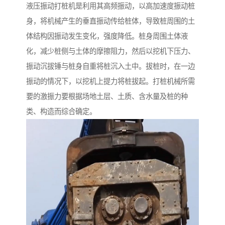
液压振动打桩机是利用其高频振动，以高加速度振动桩
身，将机械产生的垂直振动传给桩体，导致桩周围的土
体结构因振动发生变化，强度降低。桩身周围土体液
化，减少桩侧与土体的摩擦阻力，然后以挖机下压力、
振动沉拔锤与桩身自重将桩沉入土中。拔桩时，在一边
振动的情况下，以挖机上提力将桩拔起。打桩机械所需
要的激振力要根据场地土层、土质、含水量及桩的种
类、构造而综合确定。