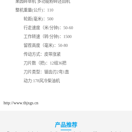
果园碎草机 多功能粉碎还田机
整机重量(公斤)：110
轮距(毫米)：500
行走速度（米/分钟)：50-60
工作转速（转/分钟)：1500
留茬高度（毫米)：50-80
传动方式：皮带涨紧
刀片数（把)：12组36把
刀片类型：锯齿刃2弯1直
动力:178风冷柴油机
http://www.thjxgs.cn
产品推荐