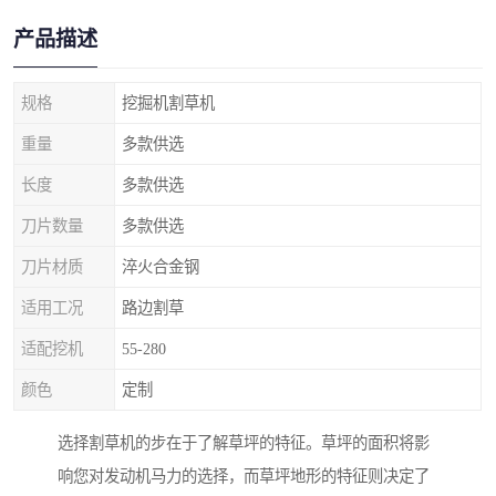
产品描述
规格
挖掘机割草机
重量
多款供选
长度
多款供选
刀片数量
多款供选
刀片材质
淬火合金钢
适用工况
路边割草
适配挖机
55-280
颜色
定制
选择割草机的步在于了解草坪的特征。草坪的面积将影
响您对发动机马力的选择，而草坪地形的特征则决定了