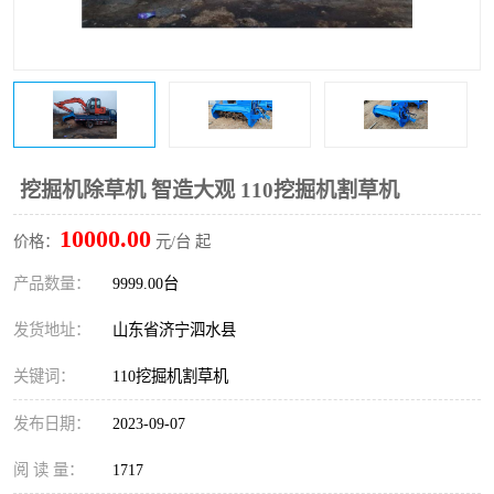
打桩机
压路机
枕木机
滑移装载机
清扫器
割草机
挖树机
拓荒机
挖掘机除草机 智造大观 110挖掘机割草机
10000.00
滚筒筛
液压剪维修
价格：
元/台 起
产品数量：
9999.00台
挖掘机破碎斗
拇指夹
发货地址：
山东省济宁泗水县
关键词：
110挖掘机割草机
发布日期：
2023-09-07
阅 读 量：
1717