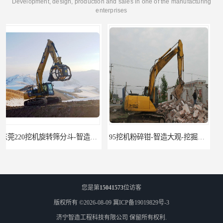
Development, design, production and sales in one of the manufacturing
enterprises
95挖机粉碎钳-智造大观-挖掘机钢筋分离钳
挖掘机除草机 315挖掘机割草机 智造大观
您是第
15041573
位访客
版权所有 ©2026-08-09
冀ICP备19019829号-3
济宁智造工程科技有限公司
保留所有权利.