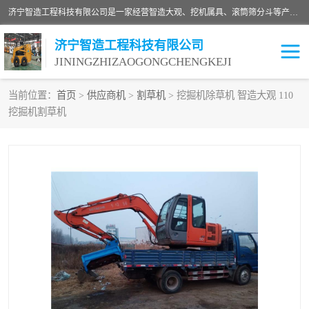
济宁智造工程科技有限公司是一家经营智造大观、挖机属具、滚筒筛分斗等产品的滑移装载机厂家。济宁智造工程科技有限公司奉行以质量赢得用户，诚信为本，互利共赢的宗旨，依靠雄厚的技术力量，科学的管理制度，先进的加工检测设备，始终坚持以客户为中心，免费咨询！
济宁智造工程科技有限公司
JININGZHIZAOGONGCHENGKEJI
当前位置：
首页
>
供应商机
>
割草机
> 挖掘机除草机 智造大观 110
挖掘机割草机
振动夯
破碎斗
铣挖机
移动破碎机
滚筒筛分斗
粉碎钳
液压剪
土壤修复
铣刨机
开沟机
伐木机
破碎机