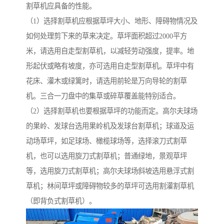
割草机应具备的性能。
（1）选择割草机应根据草坪大小、地形、障碍物情况及
如何处理剪下来的草来决定。草坪面积超过2000平方
米，请选用自走型割草机，以减轻劳动强度，提率。地
形起伏或略有坡度，亦可选用自走型割草机。草坪中有
花床、灌木或绿篱时，请选用前轮是万向导轮的割草
机。三合一刀盘中的集草或碎草覆盖能特别适合。
（2）选择割草机也要根据草坪的功能而定。高尔夫球场
的果岭、发球台选用果岭机及发球台割草机；球道及运
动场草坪，如足球场、橄榄球场等，选择滚刀式割草
机，也可以选用旋刀式割草机；普通绿地，景观草坪
等，选用旋刀式割草机；高尔夫球场斜坡选用悬浮式割
草机；林间草坪或障碍物较多的草坪可选用割灌割草机
（即背负式割草机）。