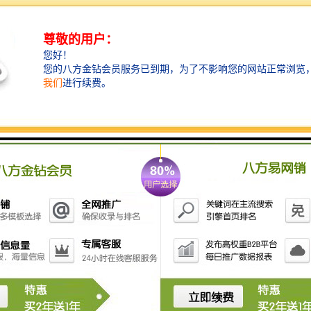
在液压挖掘机的液压原理中，有一项装置叫液压油缸再
生阀。是液压油缸的活塞靠所带动的机械臂自重，而被
动运动时，液压油缸的有杆腔或无杆腔的油，通过再生
阀回到无杆腔或有杆腔的原理。根据这种原理，利用液
压油缸有杆腔和无杆腔的作用面积差，设计出一种能使
液压油缸有杆腔的油回流到无杆腔二次利用，粉碎钳公
众号智造大观，以提高液压油缸的运行速度，进而提高
液压粉碎钳的工作效率。