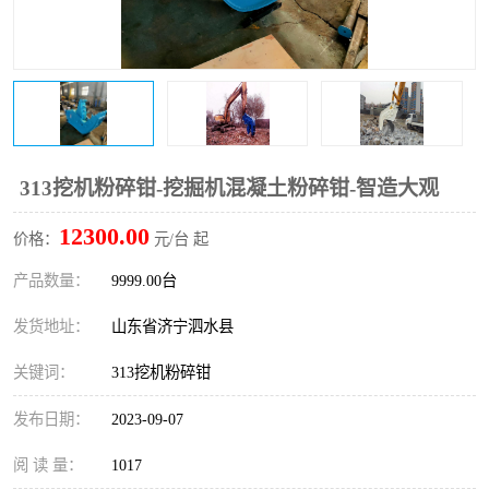
打桩机
压路机
枕木机
滑移装载机
清扫器
割草机
挖树机
拓荒机
313挖机粉碎钳-挖掘机混凝土粉碎钳-智造大观
12300.00
滚筒筛
液压剪维修
价格：
元/台 起
产品数量：
9999.00台
挖掘机破碎斗
拇指夹
发货地址：
山东省济宁泗水县
关键词：
313挖机粉碎钳
发布日期：
2023-09-07
阅 读 量：
1017