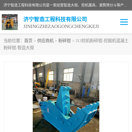
济宁智造工程科技有限公司是一家经营智造大观、挖机属具、滚筒筛分斗等产品的滑移装载机厂家。济宁智造工程科技有限公司奉行以质量赢得用户，诚信为本，互利共赢的宗旨，依靠雄厚的技术力量，科学的管理制度，先进的加工检测设备，始终坚持以客户为中心，免费咨询！
济宁智造工程科技有限公司
JININGZHIZAOGONGCHENGKEJI
当前位置：
首页
>
供应商机
>
粉碎钳
> 313挖机粉碎钳-挖掘机混凝土
粉碎钳-智造大观
振动夯
破碎斗
铣挖机
移动破碎机
滚筒筛分斗
粉碎钳
液压剪
土壤修复
铣刨机
开沟机
伐木机
破碎机