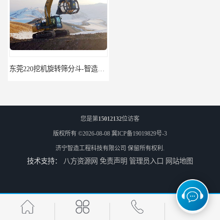
东莞220挖机旋转筛分斗-智造大观报价-旋转筛沙斗筛沙机
95挖机粉碎钳-智造大观-挖掘机钢筋分离钳
您是第
15012132
位访客
版权所有 ©2026-08-08
冀ICP备19019829号-3
济宁智造工程科技有限公司
保留所有权利.
技术支持：
八方资源网
免责声明
管理员入口
网站地图
挖掘机除草机 315挖掘机割草机 智造大观
园林割草机 135挖掘机割草机 智造大观