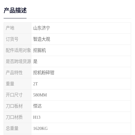
产品描述
产地
山东济宁
订货号
智造大观
配件适用对象
挖掘机
是否跨境货源
是
产品特性
挖机粉碎钳
重量
2T
开口尺寸
580MM
刀口板材
悍达
刀口材质
H13
总重量
1620KG