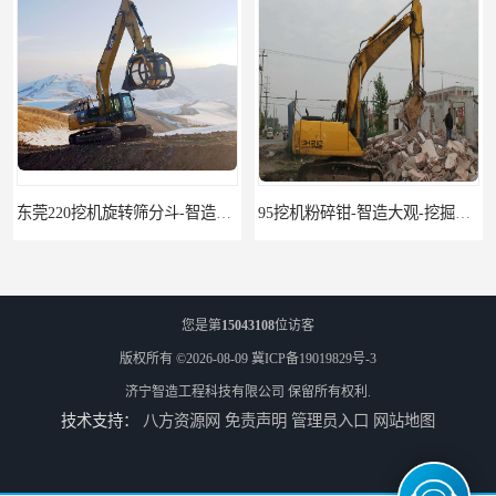
东莞220挖机旋转筛分斗-智造大观报价-旋转筛沙斗筛沙机
95挖机粉碎钳-智造大观-挖掘机钢筋分离钳
您是第
15043108
位访客
版权所有 ©2026-08-09
冀ICP备19019829号-3
济宁智造工程科技有限公司
保留所有权利.
技术支持：
八方资源网
免责声明
管理员入口
网站地图
挖掘机除草机 315挖掘机割草机 智造大观
园林割草机 135挖掘机割草机 智造大观