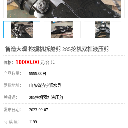
打桩机
压路机
枕木机
滑移装载机
清扫器
割草机
挖树机
拓荒机
智造大观 挖掘机拆船剪 285挖机双杠液压剪
10000.00
滚筒筛
液压剪维修
价格：
元/台 起
产品数量：
9999.00台
挖掘机破碎斗
拇指夹
发货地址：
山东省济宁泗水县
关键词：
285挖机双杠液压剪
发布日期：
2023-09-07
阅 读 量：
1199