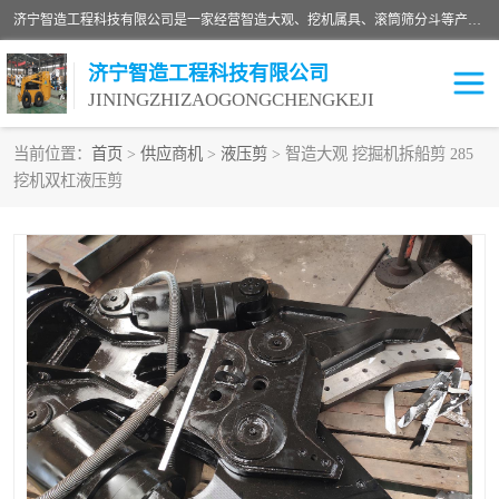
济宁智造工程科技有限公司是一家经营智造大观、挖机属具、滚筒筛分斗等产品的滑移装载机厂家。济宁智造工程科技有限公司奉行以质量赢得用户，诚信为本，互利共赢的宗旨，依靠雄厚的技术力量，科学的管理制度，先进的加工检测设备，始终坚持以客户为中心，免费咨询！
济宁智造工程科技有限公司
JININGZHIZAOGONGCHENGKEJI
当前位置：
首页
>
供应商机
>
液压剪
> 智造大观 挖掘机拆船剪 285
挖机双杠液压剪
振动夯
破碎斗
铣挖机
移动破碎机
滚筒筛分斗
粉碎钳
液压剪
土壤修复
铣刨机
开沟机
伐木机
破碎机