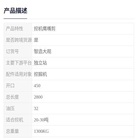
产品描述
产品特性
挖机鹰嘴剪
是否跨境货源
是
订货号
智造大观
主要下游平台
独立站
配件适用对象
挖掘机
开口
450
总长度
2800
油压
32
适合挖机
20-30吨
总重量
1300KG