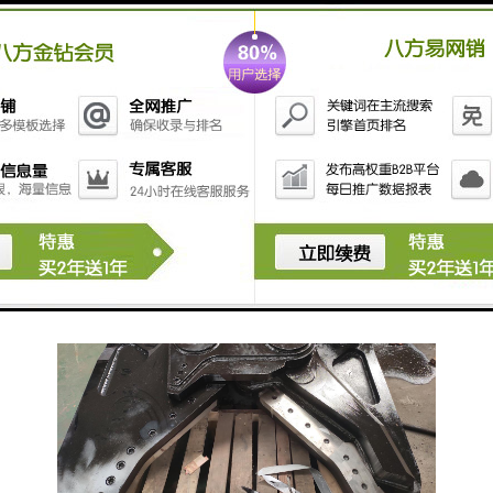
鹰嘴剪特的设计和创新方式保证了运作和强大的切割
力，较普通液压剪性能超出15％，是挖掘机液压剪中剪
切力较大的一种。鹰嘴液压剪的安装简单，将穿销孔与
挖掘机前端的穿销孔相连，将挖掘机上的管路与液压剪
相连接即可使用，方便属具间的交替使用。品质鹰嘴剪
公众号智造大观，鹰嘴剪可安装在各种牌子型号的挖掘
机上，只需挖掘机操作人员一人操作即可，真正实现产
品的通用性和经济性。