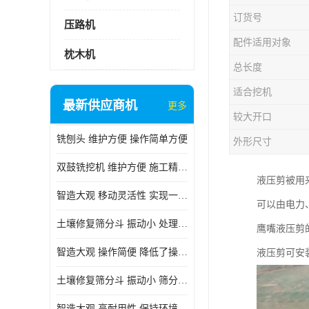
订货号
压路机
配件适用对象
枕木机
总长度
适合挖机
最新供应商机
更多
较大开口
铣刨头 维护方便 操作简单方便
外形尺寸
双鼓铣挖机 维护方便 施工精度高
液压剪被用
智造大观 移动灵活性 实现一机多用
可以由电力
土壤修复筛分斗 振动小 处理能力大
鹰嘴液压剪
智造大观 操作简便 降低了操作难度
液压剪可安
土壤修复筛分斗 振动小 筛分效果可调节
智造大观 高耐用性 保持环境整洁