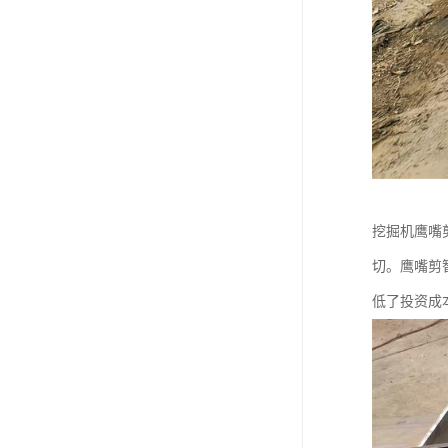
挖掘机鹰嘴
切。鹰嘴剪
低了投资成