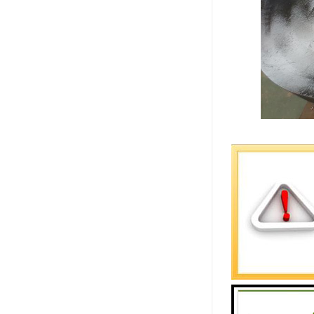
鹰嘴剪的特
剪替代式剪
要求。