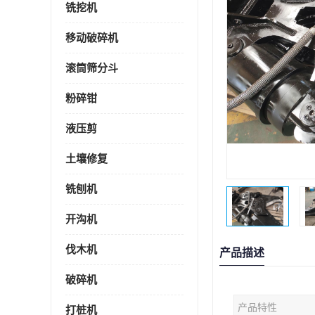
铣挖机
移动破碎机
滚筒筛分斗
粉碎钳
液压剪
土壤修复
铣刨机
开沟机
伐木机
产品描述
破碎机
产品特性
打桩机