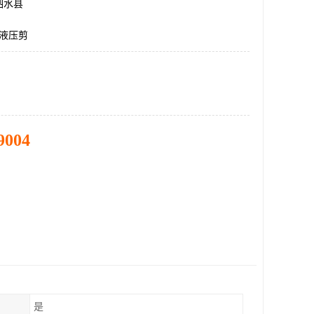
泗水县
杠液压剪
9004
是