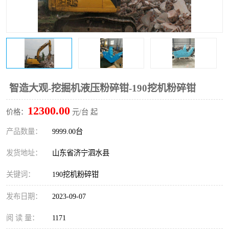
打桩机
压路机
枕木机
滑移装载机
清扫器
割草机
挖树机
拓荒机
智造大观-挖掘机液压粉碎钳-190挖机粉碎钳
12300.00
滚筒筛
液压剪维修
价格：
元/台 起
产品数量：
9999.00台
挖掘机破碎斗
拇指夹
发货地址：
山东省济宁泗水县
关键词：
190挖机粉碎钳
发布日期：
2023-09-07
阅 读 量：
1171