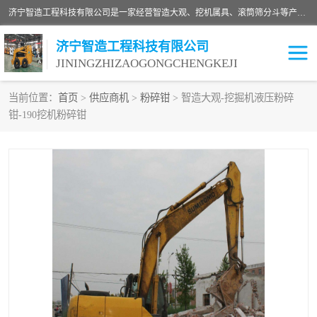
济宁智造工程科技有限公司是一家经营智造大观、挖机属具、滚筒筛分斗等产品的滑移装载机厂家。济宁智造工程科技有限公司奉行以质量赢得用户，诚信为本，互利共赢的宗旨，依靠雄厚的技术力量，科学的管理制度，先进的加工检测设备，始终坚持以客户为中心，免费咨询！
济宁智造工程科技有限公司
JININGZHIZAOGONGCHENGKEJI
当前位置：
首页
>
供应商机
>
粉碎钳
> 智造大观-挖掘机液压粉碎
钳-190挖机粉碎钳
振动夯
破碎斗
铣挖机
移动破碎机
滚筒筛分斗
粉碎钳
液压剪
土壤修复
铣刨机
开沟机
伐木机
破碎机