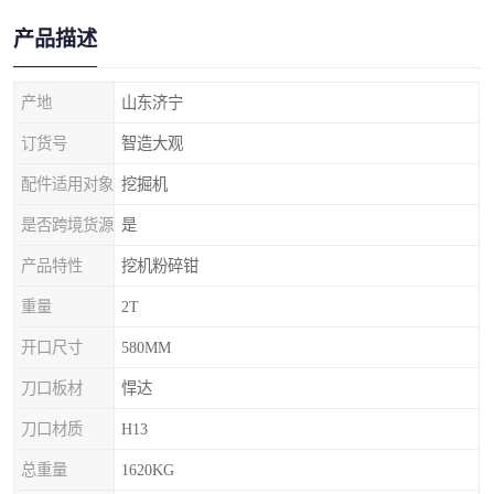
产品描述
产地
山东济宁
订货号
智造大观
配件适用对象
挖掘机
是否跨境货源
是
产品特性
挖机粉碎钳
重量
2T
开口尺寸
580MM
刀口板材
悍达
刀口材质
H13
总重量
1620KG