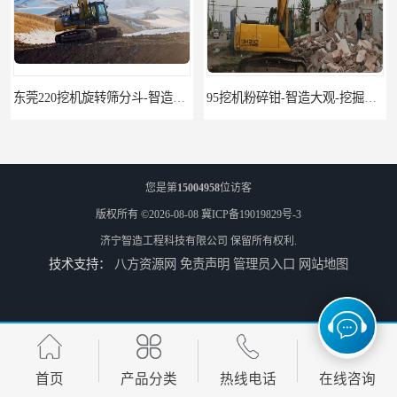
东莞220挖机旋转筛分斗-智造大观报价-旋转筛沙斗筛沙机
95挖机粉碎钳-智造大观-挖掘机钢筋分离钳
您是第
15004958
位访客
版权所有 ©2026-08-08
冀ICP备19019829号-3
济宁智造工程科技有限公司
保留所有权利.
技术支持：
八方资源网
免责声明
管理员入口
网站地图
挖掘机除草机 315挖掘机割草机 智造大观
园林割草机 135挖掘机割草机 智造大观
首页
产品分类
热线电话
在线咨询