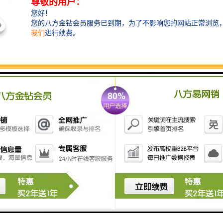
8、打桩机配合射水、吸泥下沉时，应与有关人员预先联
系，并在工作中互相关照。
9、接长管柱或桩及安装桩帽时，工作人员必须佩戴安全
带。
10、下沉过程中，严禁进行机械的保养、维护工作。
六、打桩机停止工作后，应立即切断电源，并对打桩机
和电动机进行检查、保养。
七、打桩机长期停用，应入库保管，电动机要做好防潮
保护，控制盘上的仪表，应拆下装箱保管。
液压振动打桩机主要安装在挖掘机上使用，挖掘机包括
陆地上的挖掘机和水陆两用的挖掘机。挖掘机打桩机主
要用于打桩，桩的类型包括管桩、钢板桩、钢管桩、混
凝土预制桩、木桩及水上打的光伏桩等，挖机打桩机智
造大观。特别适用于市政、桥梁、围堰、建筑地基等中
短桩工程，噪音小，符合城市标准。