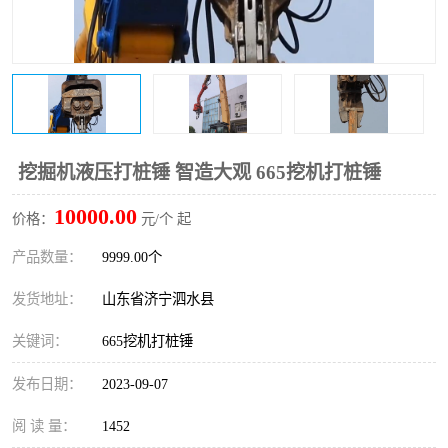
打桩机
压路机
枕木机
滑移装载机
清扫器
割草机
挖树机
拓荒机
挖掘机液压打桩锤 智造大观 665挖机打桩锤
10000.00
滚筒筛
液压剪维修
价格：
元/个 起
产品数量：
9999.00个
挖掘机破碎斗
拇指夹
发货地址：
山东省济宁泗水县
关键词：
665挖机打桩锤
发布日期：
2023-09-07
阅 读 量：
1452