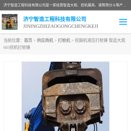
济宁智造工程科技有限公司是一家经营智造大观、挖机属具、滚筒筛分斗等产品的滑移装载机厂家。济宁智造工程科技有限公司奉行以质量赢得用户，诚信为本，互利共赢的宗旨，依靠雄厚的技术力量，科学的管理制度，先进的加工检测设备，始终坚持以客户为中心，免费咨询！
济宁智造工程科技有限公司
JININGZHIZAOGONGCHENGKEJI
当前位置：
首页
>
供应商机
>
打桩机
> 挖掘机液压打桩锤 智造大观
665挖机打桩锤
振动夯
破碎斗
铣挖机
移动破碎机
滚筒筛分斗
粉碎钳
液压剪
土壤修复
铣刨机
开沟机
伐木机
破碎机