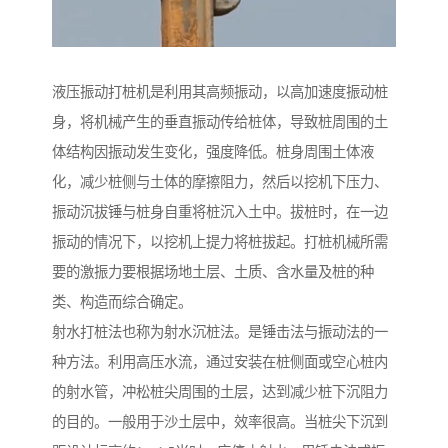
液压振动打桩机是利用其高频振动，以高加速度振动桩
身，将机械产生的垂直振动传给桩体，导致桩周围的土
体结构因振动发生变化，强度降低。桩身周围土体液
化，减少桩侧与土体的摩擦阻力，然后以挖机下压力、
振动沉拔锤与桩身自重将桩沉入土中。拔桩时，在一边
振动的情况下，以挖机上提力将桩拔起。打桩机械所需
要的激振力要根据场地土层、土质、含水量及桩的种
类、构造而综合确定。
射水打桩法也称为射水沉桩法。是锤击法与振动法的一
种方法。利用高压水流，通过安装在桩侧面或空心桩内
的射水管，冲松桩尖周围的土层，达到减少桩下沉阻力
的目的。一般用于沙土层中，效率很高。当桩尖下沉到