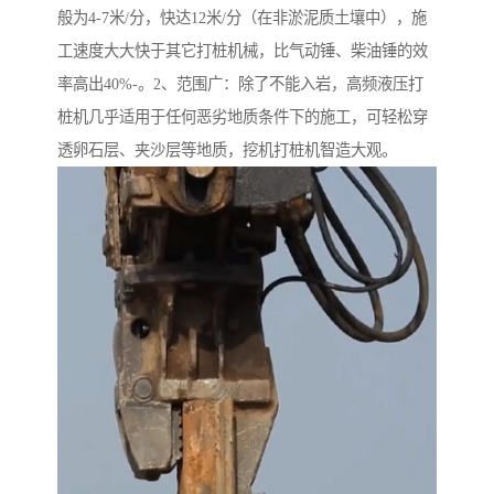
般为4-7米/分，快达12米/分（在非淤泥质土壤中），施
工速度大大快于其它打桩机械，比气动锤、柴油锤的效
率高出40%-。2、范围广：除了不能入岩，高频液压打
桩机几乎适用于任何恶劣地质条件下的施工，可轻松穿
透卵石层、夹沙层等地质，挖机打桩机智造大观。