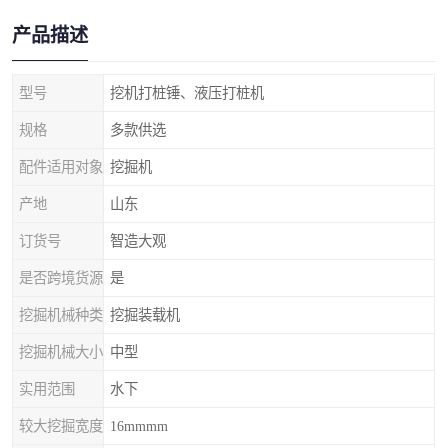
产品描述
型号
挖机打桩锤、液压打桩机
规格
多款供选
配件适用对象
挖掘机
产地
山东
订货号
智造大观
是否跨境货源
是
挖掘机械种类
挖掘装载机
挖掘机械大小
中型
实用范围
水下
较大挖掘宽度
16mmmm