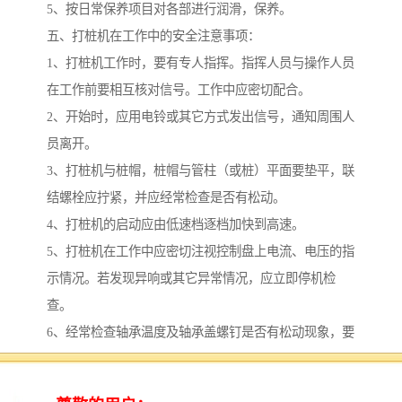
5、按日常保养项目对各部进行润滑，保养。
五、打桩机在工作中的安全注意事项：
1、打桩机工作时，要有专人指挥。指挥人员与操作人员
在工作前要相互核对信号。工作中应密切配合。
2、开始时，应用电铃或其它方式发出信号，通知周围人
员离开。
3、打桩机与桩帽，桩帽与管柱（或桩）平面要垫平，联
结螺栓应拧紧，并应经常检查是否有松动。
4、打桩机的启动应由低速档逐档加快到高速。
5、打桩机在工作中应密切注视控制盘上电流、电压的指
示情况。若发现异响或其它异常情况，应立即停机检
查。
6、经常检查轴承温度及轴承盖螺钉是否有松动现象，要
严格检查偏心铁块联结螺钉有无松动，防止发生事故。
7、下沉时，管柱（或桩）周围严禁站人。