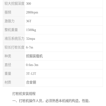
较大挖掘深度
300
振频
2800rpm
激振力
36T
整机重量
1500kg
液压系统压力
32mpa
较长打桩长度
6-7m
种类
挖掘装载机
直径
0.6m-3m
重量
3T-12T
材质
合金钢
打桩机安装规程
一、打桩机操作人员，必须熟悉本机械的构造，性能、