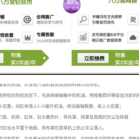
在储存超过30天以上时：
箱里的燃油，并发动汽油机直到其因燃料耗尽而停机；
刚停机的热机状态下，先放掉曲轴箱中的机油，再按推荐的等级加注新的
火花塞，向缸体滴入5-10毫升机油，转动曲轴数圈，装上火花塞；
刀盘、机体、缸体、缸头散热片、导风罩、网罩及周围的灰尘及碎屑
时应当水平置于地面，用布罩在割草机上防止灰尘落入。
清洁割草机。在冬季长时间闲置割草机前，应彻底清洁割草机底部、甲板