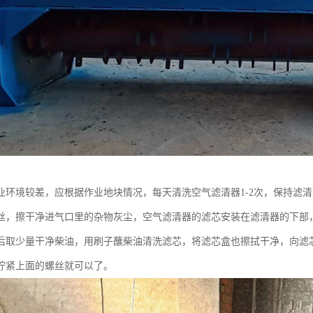
业环境较差，应根据作业地块情况，每天清洗空气滤清器1-2次，保持滤
丝，擦干净进气口里的杂物灰尘，空气滤清器的滤芯安装在滤清器的下部
后取少量干净柴油，用刷子蘸柴油清洗滤芯，将滤芯盒也擦拭干净，向滤
拧紧上面的螺丝就可以了。