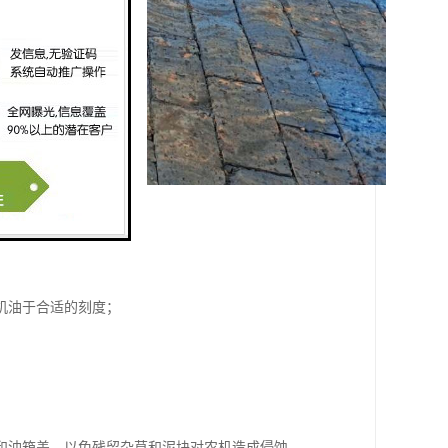
机油于合适的刻度；
和油箱盖，以免残留杂草和泥块对农机造成侵蚀。