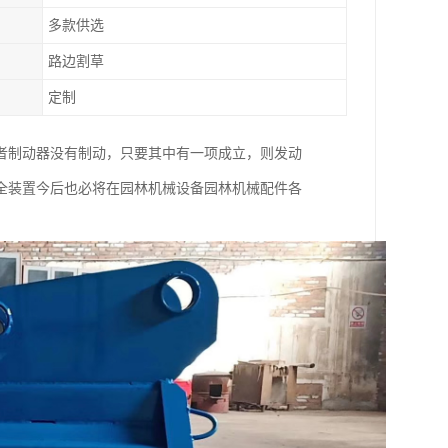
多款供选
路边割草
定制
者制动器没有制动，只要其中有一项成立，则发动
全装置今后也必将在园林机械设备园林机械配件各