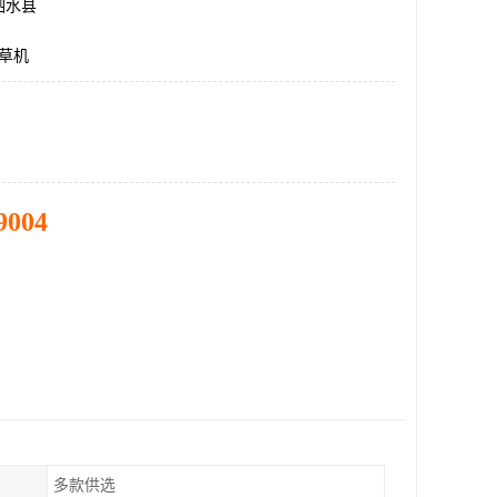
泗水县
割草机
9004
多款供选