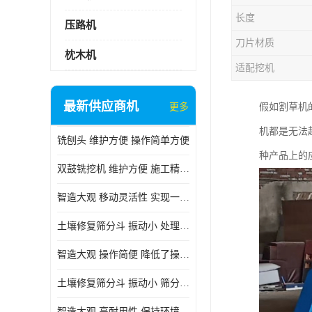
长度
压路机
刀片材质
枕木机
适配挖机
最新供应商机
更多
假如割草机
机都是无法
铣刨头 维护方便 操作简单方便
种产品上的
双鼓铣挖机 维护方便 施工精度高
智造大观 移动灵活性 实现一机多用
土壤修复筛分斗 振动小 处理能力大
智造大观 操作简便 降低了操作难度
土壤修复筛分斗 振动小 筛分效果可调节
智造大观 高耐用性 保持环境整洁