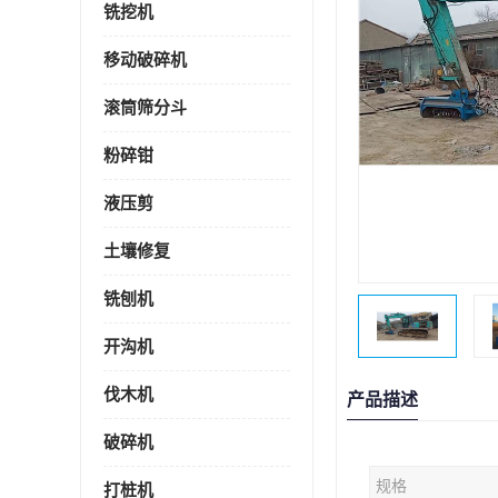
铣挖机
移动破碎机
滚筒筛分斗
粉碎钳
液压剪
土壤修复
铣刨机
开沟机
伐木机
产品描述
破碎机
规格
打桩机