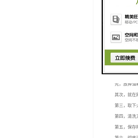
冬季草坪机
先，放掉油
其次，就在
第三，取下
第四，清洗
第五，保存
第六，彻底