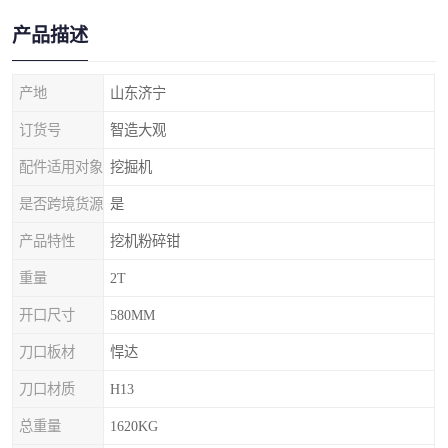
产品描述
产地
山东济宁
订货号
智造大观
配件适用对象
挖掘机
是否跨境货源
是
产品特性
挖机粉碎钳
重量
2T
开口尺寸
580MM
刀口板材
悍达
刀口材质
H13
总重量
1620KG