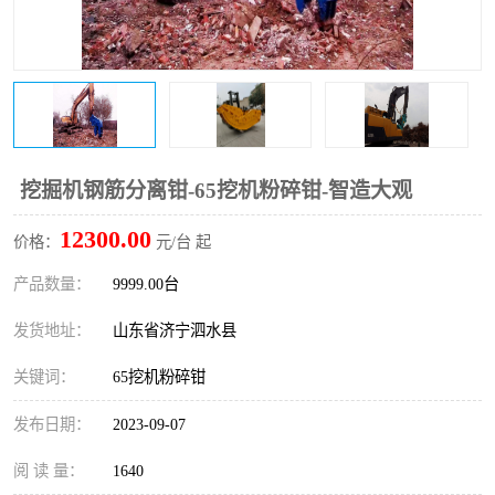
打桩机
压路机
枕木机
滑移装载机
清扫器
割草机
挖树机
拓荒机
挖掘机钢筋分离钳-65挖机粉碎钳-智造大观
12300.00
滚筒筛
液压剪维修
价格：
元/台 起
产品数量：
9999.00台
挖掘机破碎斗
拇指夹
发货地址：
山东省济宁泗水县
关键词：
65挖机粉碎钳
发布日期：
2023-09-07
阅 读 量：
1640