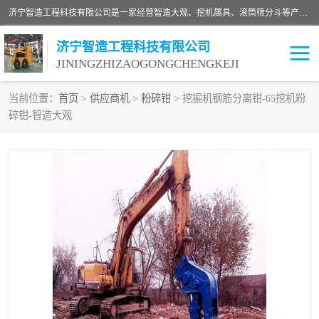
济宁智造工程科技有限公司是一家经营智造大观、挖机属具、滚筒筛分斗等产品的滑移装载机厂家。济宁智造工程科技有限公司奉行以质量赢得用户，诚信为本，互利共赢的宗旨，依靠雄厚的技术力量，科学的管理制度，先进的加工检测设备，始终坚持以客户为中心，免费咨询！
济宁智造工程科技有限公司
JININGZHIZAOGONGCHENGKEJI
当前位置：
首页
>
供应商机
>
粉碎钳
> 挖掘机钢筋分离钳-65挖机粉
碎钳-智造大观
振动夯
破碎斗
铣挖机
移动破碎机
滚筒筛分斗
粉碎钳
液压剪
土壤修复
铣刨机
开沟机
伐木机
破碎机