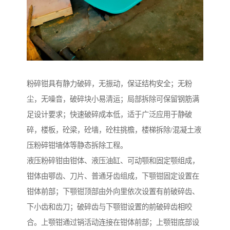
粉碎钳具有静力破碎，无振动，保证结构安全；无粉
尘，无噪音，破碎块小易清运；局部拆除可保留钢筋满
足设计要求；快速破碎成本低，适于广泛应用于静破
碎，楼板，砼梁，砼墙，砼柱挑檐，楼梯拆除/混凝土液
压粉碎钳墙体等静态拆除工程。
液压粉碎钳由钳体、液压油缸、可动颚和固定颚组成，
钳体由鄂齿、刀片、普通牙齿组成，下颚钳固定设置在
钳体前部；下颚钳顶部由外向里依次设置有前破碎齿、
下小齿和齿刀；破碎齿与下颚钳设置的前破碎齿相咬
合。上颚钳通过销活动连接在钳体前部；上颚钳底部设