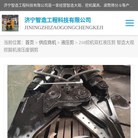
济宁智造工程科技有限公司是一家经营智造大观、挖机属具、滚筒筛分斗等产品的滑移装载机厂家。济宁智造工程科技有限公司奉行以质量赢得用户，诚信为本，互利共赢的宗旨，依靠雄厚的技术力量，科学的管理制度，先进的加工检测设备，始终坚持以客户为中心，免费咨询！
济宁智造工程科技有限公司
JININGZHIZAOGONGCHENGKEJI
当前位置：
首页
>
供应商机
>
液压剪
> 210挖机双杠液压剪 智造大观
挖掘机液压废钢剪
振动夯
破碎斗
铣挖机
移动破碎机
滚筒筛分斗
粉碎钳
液压剪
土壤修复
铣刨机
开沟机
伐木机
破碎机