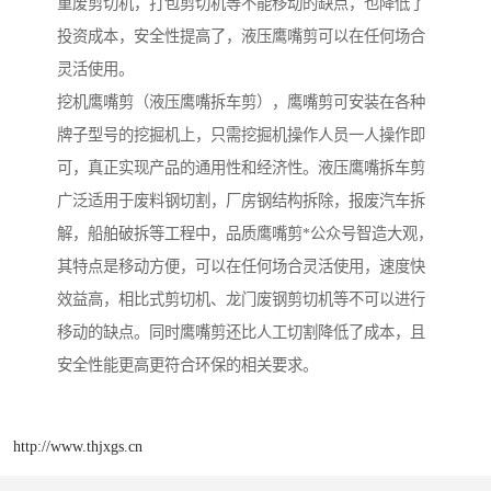
重废剪切机，打包剪切机等不能移动的缺点，也降低了
投资成本，安全性提高了，液压鹰嘴剪可以在任何场合
灵活使用。
挖机鹰嘴剪（液压鹰嘴拆车剪），鹰嘴剪可安装在各种
牌子型号的挖掘机上，只需挖掘机操作人员一人操作即
可，真正实现产品的通用性和经济性。液压鹰嘴拆车剪
广泛适用于废料钢切割，厂房钢结构拆除，报废汽车拆
解，船舶破拆等工程中，品质鹰嘴剪*公众号智造大观，
其特点是移动方便，可以在任何场合灵活使用，速度快
效益高，相比式剪切机、龙门废钢剪切机等不可以进行
移动的缺点。同时鹰嘴剪还比人工切割降低了成本，且
安全性能更高更符合环保的相关要求。
http://www.thjxgs.cn