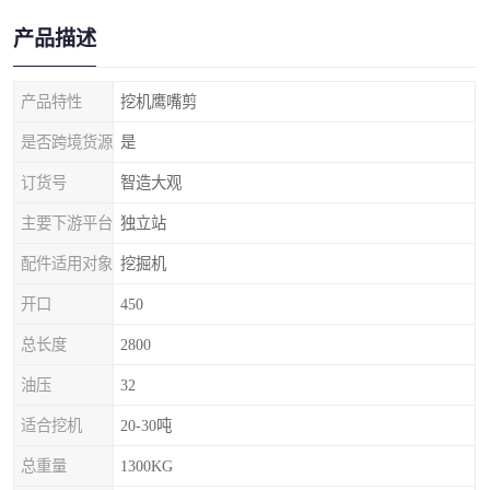
产品描述
产品特性
挖机鹰嘴剪
是否跨境货源
是
订货号
智造大观
主要下游平台
独立站
配件适用对象
挖掘机
开口
450
总长度
2800
油压
32
适合挖机
20-30吨
总重量
1300KG