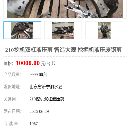
打桩机
压路机
枕木机
滑移装载机
清扫器
割草机
挖树机
拓荒机
210挖机双杠液压剪 智造大观 挖掘机液压废钢剪
10000.00
滚筒筛
液压剪维修
价格：
元/台 起
产品数量：
9999.00台
挖掘机破碎斗
拇指夹
发货地址：
山东省济宁泗水县
关键词：
210挖机双杠液压剪
发布日期：
2026-06-29
阅 读 量：
1067