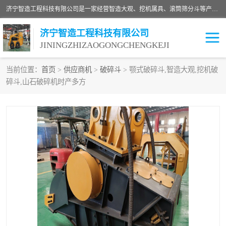
济宁智造工程科技有限公司是一家经营智造大观、挖机属具、滚筒筛分斗等产品的滑移装载机厂家。济宁智造工程科技有限公司奉行以质量赢得用户，诚信为本，互利共赢的宗旨，依靠雄厚的技术力量，科学的管理制度，先进的加工检测设备，始终坚持以客户为中心，免费咨询！
济宁智造工程科技有限公司
JININGZHIZAOGONGCHENGKEJI
当前位置：
首页
>
供应商机
>
破碎斗
> 颚式破碎斗,智造大观,挖机破
碎斗,山石破碎机时产多方
振动夯
破碎斗
铣挖机
移动破碎机
滚筒筛分斗
粉碎钳
液压剪
土壤修复
铣刨机
开沟机
伐木机
破碎机