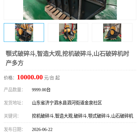
打桩机
压路机
枕木机
滑移装载机
清扫器
割草机
挖树机
拓荒机
颚式破碎斗,智造大观,挖机破碎斗,山石破碎机时
产多方
滚筒筛
液压剪维修
10000.00
价格：
元/台 起
挖掘机破碎斗
拇指夹
产品数量：
9999.00台
发货地址：
山东省济宁泗水县泗河街道金泉社区
关键词：
挖机破碎斗,智造大观,破碎斗,颚式破碎斗,山石破碎机
发布日期：
2026-06-22