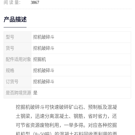
阅 读 量：
3867
产品描述
型号
挖机破碎斗
货号
挖机破碎斗
配件适用对象
挖掘机
规格
挖机破碎斗
订货号
挖机破碎斗
是否跨境货源
是
挖掘机破碎斗可快速破碎矿山石、预制板及混凝
土钢梁，迅速分离混凝土、钢筋，省时省力，还
可节省资源废物利用，一举多得。对应各种挖掘
机机型（8~50吨）的混凝土石料回收再利用的再