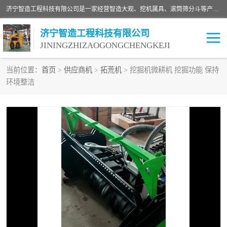
济宁智造工程科技有限公司是一家经营智造大观、挖机属具、滚筒筛分斗等产品的滑移装载机厂家。济宁智造工程科技有限公司奉行以质量赢得用户，诚信为本，互利共赢的宗旨，依靠雄厚的技术力量，科学的管理制度，先进的加工检测设备，始终坚持以客户为中心，免费咨询！
济宁智造工程科技有限公司
JININGZHIZAOGONGCHENGKEJI
当前位置：
首页
>
供应商机
>
拓荒机
> 挖掘机微耕机 挖掘功能 保持
环境整洁
振动夯
破碎斗
铣挖机
移动破碎机
滚筒筛分斗
粉碎钳
液压剪
土壤修复
铣刨机
开沟机
伐木机
破碎机