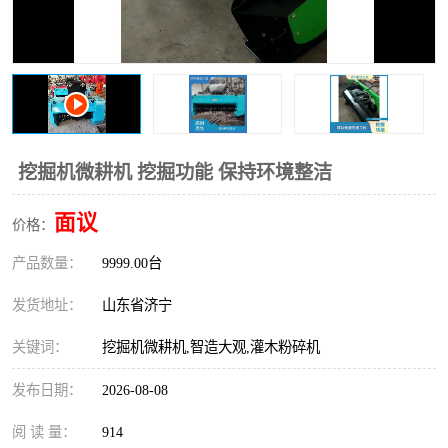
打桩机
压路机
枕木机
滑移装载机
清扫器
割草机
挖树机
拓荒机
挖掘机微耕机 挖掘功能 保持环境整洁
滚筒筛
液压剪维修
面议
价格：
产品数量：
挖掘机破碎斗
9999.00台
拇指夹
发货地址：
山东省济宁
关键词：
挖掘机微耕机,智造大观,灌木粉碎机
发布日期：
2026-08-08
阅 读 量：
914