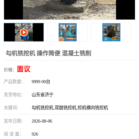
打桩机
压路机
枕木机
滑移装载机
清扫器
割草机
挖树机
拓荒机
勾机铣挖机 操作简便 混凝土铣削
滚筒筛
液压剪维修
面议
价格：
产品数量：
挖掘机破碎斗
9999.00台
拇指夹
发货地址：
山东省济宁
关键词：
勾机铣挖机,双鼓铣挖机,挖机横向铣挖机
发布日期：
2026-08-06
阅 读 量：
926