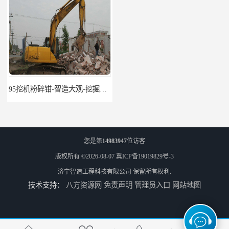
95挖机粉碎钳-智造大观-挖掘机钢筋分离钳
挖掘机除草机 315挖掘机割草机 智造大观
您是第
14983947
位访客
版权所有 ©2026-08-07
冀ICP备19019829号-3
济宁智造工程科技有限公司
保留所有权利.
技术支持：
八方资源网
免责声明
管理员入口
网站地图
园林割草机 135挖掘机割草机 智造大观
市政除草机 306挖掘机割草机 智造大观