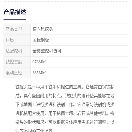
产品描述
产品类型
横向铣挖头
材质
国标钢板
适配挖机
全类型挖机皆可
铣挖宽度
678MM
滚动直径
385MM
铣掘头是一种用于铣削和掘进的工具。它通常由钢铁制
成，具有坚固耐用的特点。铣掘头的设计使其能够在地
下或地面上进行掘进和铣削工作。它通常与铣削机或掘
进机械配合使用，用于挖掘土壤、岩石或其他材料。铣
掘头的形状和尺寸可以根据具体应用需求进行调整，以
适应不同的工作场景。