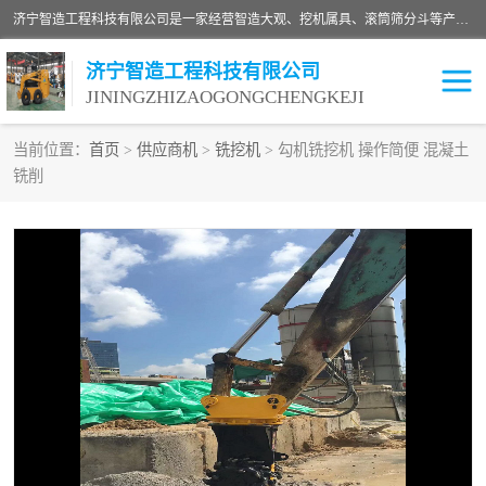
济宁智造工程科技有限公司是一家经营智造大观、挖机属具、滚筒筛分斗等产品的滑移装载机厂家。济宁智造工程科技有限公司奉行以质量赢得用户，诚信为本，互利共赢的宗旨，依靠雄厚的技术力量，科学的管理制度，先进的加工检测设备，始终坚持以客户为中心，免费咨询！
济宁智造工程科技有限公司
JININGZHIZAOGONGCHENGKEJI
当前位置：
首页
>
供应商机
>
铣挖机
> 勾机铣挖机 操作简便 混凝土
铣削
振动夯
破碎斗
铣挖机
移动破碎机
滚筒筛分斗
粉碎钳
液压剪
土壤修复
铣刨机
开沟机
伐木机
破碎机