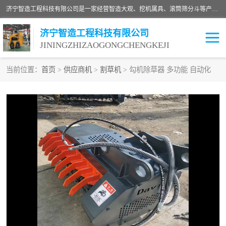
济宁智造工程科技有限公司是一家经营智造大观、挖机属具、滚筒筛分斗等产品的滑移装载机厂家。济宁智造工程科技有限公司奉行以质量赢得用户，诚信为本，互利共赢的宗旨，依靠雄厚的技术力量，科学的管理制度，先进的加工检测设备，始终坚持以客户为中心，免费咨询！
济宁智造工程科技有限公司
JININGZHIZAOGONGCHENGKEJI
当前位置：
首页
>
供应商机
>
割草机
> 勾机除草器 多功能 自动化
振动夯
破碎斗
铣挖机
移动破碎机
滚筒筛分斗
粉碎钳
液压剪
土壤修复
铣刨机
开沟机
伐木机
破碎机