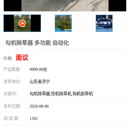
打桩机
压路机
枕木机
滑移装载机
清扫器
割草机
勾机除草器 多功能 自动化
挖树机
拓荒机
面议
价格：
滚筒筛
液压剪维修
产品数量：
9999.00台
挖掘机破碎斗
拇指夹
发货地址：
山东省济宁
关键词：
勾机除草器,挖机除草机,钩机割草机
发布日期：
2026-08-06
阅 读 量：
1341