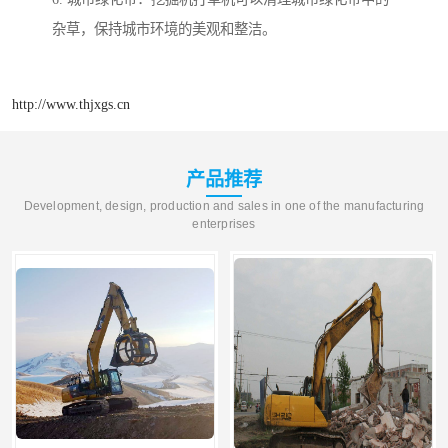
杂草，保持城市环境的美观和整洁。
http://www.thjxgs.cn
产品推荐
Development, design, production and sales in one of the manufacturing
enterprises