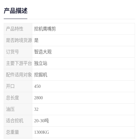
产品描述
产品特性
挖机鹰嘴剪
是否跨境货源
是
订货号
智造大观
主要下游平台
独立站
配件适用对象
挖掘机
开口
450
总长度
2800
油压
32
适合挖机
20-30吨
总重量
1300KG