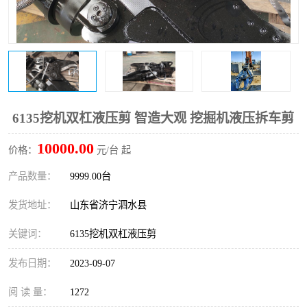
打桩机
压路机
枕木机
滑移装载机
清扫器
割草机
挖树机
拓荒机
6135挖机双杠液压剪 智造大观 挖掘机液压拆车剪
10000.00
滚筒筛
液压剪维修
价格：
元/台 起
产品数量：
9999.00台
挖掘机破碎斗
拇指夹
发货地址：
山东省济宁泗水县
关键词：
6135挖机双杠液压剪
发布日期：
2023-09-07
阅 读 量：
1272