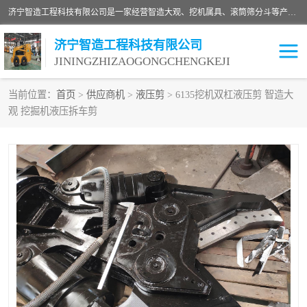
济宁智造工程科技有限公司是一家经营智造大观、挖机属具、滚筒筛分斗等产品的滑移装载机厂家。济宁智造工程科技有限公司奉行以质量赢得用户，诚信为本，互利共赢的宗旨，依靠雄厚的技术力量，科学的管理制度，先进的加工检测设备，始终坚持以客户为中心，免费咨询！
济宁智造工程科技有限公司
JININGZHIZAOGONGCHENGKEJI
当前位置：
首页
>
供应商机
>
液压剪
> 6135挖机双杠液压剪 智造大
观 挖掘机液压拆车剪
振动夯
破碎斗
铣挖机
移动破碎机
滚筒筛分斗
粉碎钳
液压剪
土壤修复
铣刨机
开沟机
伐木机
破碎机