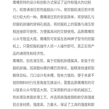
鹰嘴剪特的设计和创新方式保证了运作和强大的切割
力，较普通液压剪性能超出15％，是挖掘机液压剪中剪
切力较大的一种。鹰嘴液压剪的安装简单，将穿销孔与
挖掘机前端的穿销孔相连，将挖掘机上的管路与液压剪
相连接即可使用，方便属具间的交替使用。品质鹰嘴剪
公众号智造大观，鹰嘴剪可安装在各种牌子型号的挖掘
机上，只需挖掘机操作人员一人操作即可，真正实现产
品的通用性和经济性。
鹰嘴剪，别名液压剪，属于挖掘机拆楼属具，安装于挖
掘机前端。因其酷似鹰的嘴巴而得名，能精准快速抓取
解体目标。刀口设计有夹槽，钳夹力强劲，便于夹紧不
规则物料时行任意角度互换设计。需要品质鹰嘴剪的可
以联系公众号智造大观，它采用新的设计和机械加工、
热处理及表面处理工艺，并选用高强度钢和航空高强度
铝合金材质，强度高、力量大，保证了工具的强度和耐