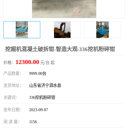
打桩机
压路机
枕木机
滑移装载机
清扫器
割草机
挖树机
拓荒机
挖掘机混凝土破拆钳-智造大观-336挖机粉碎钳
12300.00
滚筒筛
液压剪维修
价格：
元/台 起
产品数量：
9999.00台
挖掘机破碎斗
拇指夹
发货地址：
山东省济宁泗水县
关键词：
336挖机粉碎钳
发布日期：
2023-09-07
阅 读 量：
1156