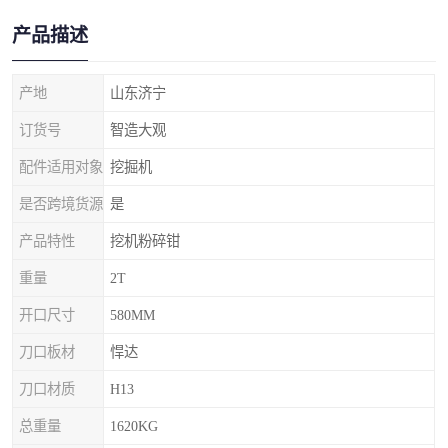
产品描述
产地
山东济宁
订货号
智造大观
配件适用对象
挖掘机
是否跨境货源
是
产品特性
挖机粉碎钳
重量
2T
开口尺寸
580MM
刀口板材
悍达
刀口材质
H13
总重量
1620KG