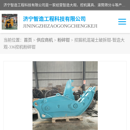
济宁智造工程科技有限公司是一家经营智造大观、挖机属具、滚筒筛分斗等产品的滑移装载机厂家。济宁智造工程科技有限公司奉行以质量赢得用户，诚信为本，互利共赢的宗旨，依靠雄厚的技术力量，科学的管理制度，先进的加工检测设备，始终坚持以客户为中心，免费咨询！
济宁智造工程科技有限公司
JININGZHIZAOGONGCHENGKEJI
当前位置：
首页
>
供应商机
>
粉碎钳
> 挖掘机混凝土破拆钳-智造大
观-336挖机粉碎钳
振动夯
破碎斗
铣挖机
移动破碎机
滚筒筛分斗
粉碎钳
液压剪
土壤修复
铣刨机
开沟机
伐木机
破碎机