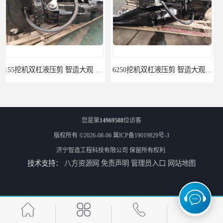
6250挖机双杠液压剪 智造大观 挖掘机液压废钢剪
335挖机双杠液压剪 智造大观 挖掘机拆车剪
您是第
14969588
位访客
版权所有 ©2026-08-06
冀ICP备19019829号-3
济宁智造工程科技有限公司
保留所有权利.
技术支持：
八方资源网
免责声明
管理员入口
网站地图
园林割草机 6135挖掘机割草机 智造大观
绿化带割草机 250挖掘机割草机 智造大观