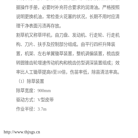
据操作手册，必要时补充符合要求的润滑油。严格按照
说明更换机油，常检查火花塞的状况，长期不用时应清
理干净表面污渍再存放。
割草机又称草坪机，由刀盘、发动机、行走轮、行走机
构、刀片、扶手及控制部分组成。由平行四杆升降装
置，机架、左右单翼锄草装置，整机调偏装置，梳齿旋
转圆锥齿轮增速传动机构和梳齿仿型调深装置组成；效
率比人工锄草提高8至10倍，伤苗率低，除苗清洁率高。
（1）除草装置
除草宽度：900mm
驱动方式：V型皮带
作业半径：3.7m
http://www.thjxgs.cn