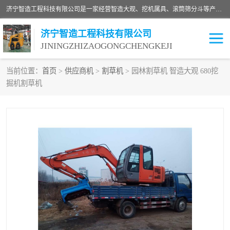
济宁智造工程科技有限公司是一家经营智造大观、挖机属具、滚筒筛分斗等产品的滑移装载机厂家。济宁智造工程科技有限公司奉行以质量赢得用户，诚信为本，互利共赢的宗旨，依靠雄厚的技术力量，科学的管理制度，先进的加工检测设备，始终坚持以客户为中心，免费咨询！
济宁智造工程科技有限公司
JININGZHIZAOGONGCHENGKEJI
当前位置：
首页
>
供应商机
>
割草机
> 园林割草机 智造大观 680挖
掘机割草机
振动夯
破碎斗
铣挖机
移动破碎机
滚筒筛分斗
粉碎钳
液压剪
土壤修复
铣刨机
开沟机
伐木机
破碎机