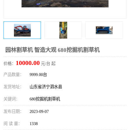
打桩机
压路机
枕木机
滑移装载机
清扫器
割草机
挖树机
拓荒机
园林割草机 智造大观 680挖掘机割草机
10000.00
滚筒筛
液压剪维修
价格：
元/台 起
产品数量：
9999.00台
挖掘机破碎斗
拇指夹
发货地址：
山东省济宁泗水县
关键词：
680挖掘机割草机
发布日期：
2023-09-07
阅 读 量：
1338