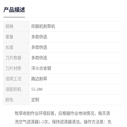
产品描述
规格
挖掘机割草机
重量
多款供选
长度
多款供选
刀片数量
多款供选
刀片材质
淬火合金钢
适用工况
路边割草
适配挖机
55-280
颜色
定制
牧草收割作业环境较差，应根据作业地块情况，每天清
洗空气滤清器1-2次，保持滤清器清洁。操作方法是：先