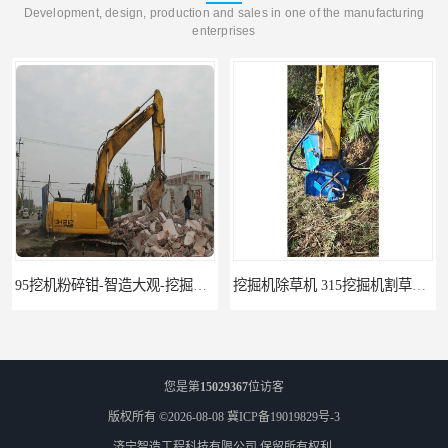
Development, design, production and sales in one of the manufacturing
enterprises
95挖机粉碎钳-智造大观-挖掘机钢筋分离钳
挖掘机除草机 315挖掘机割草机 智造大观
您是第
15029367
位访客
版权所有 ©2026-08-08
冀ICP备19019829号-3
济宁智造工程科技有限公司
保留所有权利.