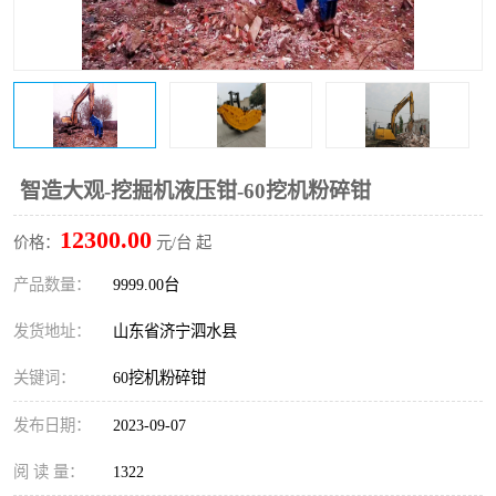
打桩机
压路机
枕木机
滑移装载机
清扫器
割草机
挖树机
拓荒机
智造大观-挖掘机液压钳-60挖机粉碎钳
12300.00
滚筒筛
液压剪维修
价格：
元/台 起
产品数量：
9999.00台
挖掘机破碎斗
拇指夹
发货地址：
山东省济宁泗水县
关键词：
60挖机粉碎钳
发布日期：
2023-09-07
阅 读 量：
1322