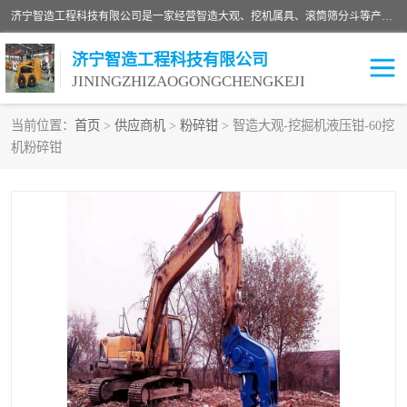
济宁智造工程科技有限公司是一家经营智造大观、挖机属具、滚筒筛分斗等产品的滑移装载机厂家。济宁智造工程科技有限公司奉行以质量赢得用户，诚信为本，互利共赢的宗旨，依靠雄厚的技术力量，科学的管理制度，先进的加工检测设备，始终坚持以客户为中心，免费咨询！
济宁智造工程科技有限公司
JININGZHIZAOGONGCHENGKEJI
当前位置：
首页
>
供应商机
>
粉碎钳
> 智造大观-挖掘机液压钳-60挖
机粉碎钳
振动夯
破碎斗
铣挖机
移动破碎机
滚筒筛分斗
粉碎钳
液压剪
土壤修复
铣刨机
开沟机
伐木机
破碎机