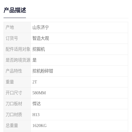
产品描述
产地
山东济宁
订货号
智造大观
配件适用对象
挖掘机
是否跨境货源
是
产品特性
挖机粉碎钳
重量
2T
开口尺寸
580MM
刀口板材
悍达
刀口材质
H13
总重量
1620KG