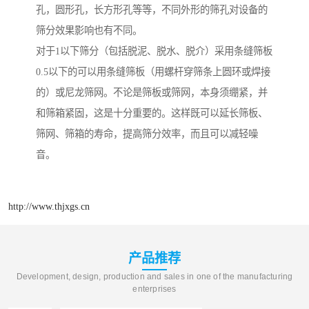
孔，圆形孔，长方形孔等等，不同外形的筛孔对设备的
筛分效果影响也有不同。
对于1以下筛分（包括脱泥、脱水、脱介）采用条缝筛板
0.5以下的可以用条缝筛板（用螺杆穿筛条上圆环或焊接
的）或尼龙筛网。不论是筛板或筛网，本身须绷紧，并
和筛箱紧固，这是十分重要的。这样既可以延长筛板、
筛网、筛箱的寿命，提高筛分效率，而且可以减轻噪
音。
http://www.thjxgs.cn
产品推荐
Development, design, production and sales in one of the manufacturing
enterprises