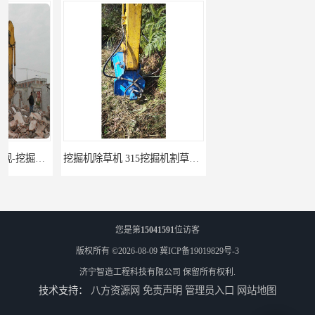
挖掘机除草机 315挖掘机割草机 智造大观
园林割草机 135挖掘机割草机 智造大观
您是第
15041591
位访客
版权所有 ©2026-08-09
冀ICP备19019829号-3
济宁智造工程科技有限公司
保留所有权利.
技术支持：
八方资源网
免责声明
管理员入口
网站地图