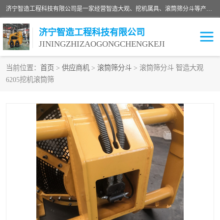
济宁智造工程科技有限公司是一家经营智造大观、挖机属具、滚筒筛分斗等产品的滑移装载机厂家。济宁智造工程科技有限公司奉行以质量赢得用户，诚信为本，互利共赢的宗旨，依靠雄厚的技术力量，科学的管理制度，先进的加工检测设备，始终坚持以客户为中心，免费咨询！
济宁智造工程科技有限公司
JININGZHIZAOGONGCHENGKEJI
当前位置：
首页
>
供应商机
>
滚筒筛分斗
> 滚筒筛分斗 智造大观
6205挖机滚筒筛
振动夯
破碎斗
铣挖机
移动破碎机
滚筒筛分斗
粉碎钳
液压剪
土壤修复
铣刨机
开沟机
伐木机
破碎机