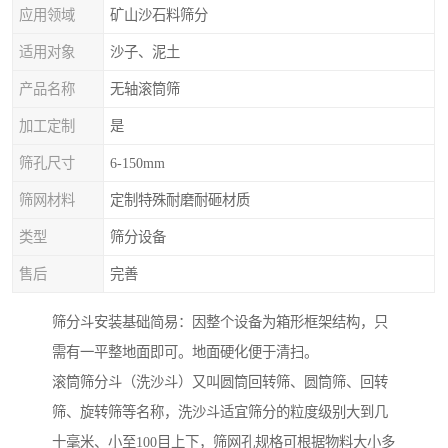
应用领域
矿山沙石料筛分
适用对象
沙子、泥土
产品名称
无轴滚筒筛
加工定制
是
筛孔尺寸
6-150mm
筛网材料
定制特殊耐磨耐砸材质
类型
筛分设备
售后
完善
筛分斗安装基础简易：因整个设备为箱形框架结构，只
需有一平整地面即可。地面硬化便于清扫。
滚筒筛分斗（洗沙斗）又叫圆筒回转筛、圆筒筛、回转
筛、旋转筛等名称，洗沙斗适宜筛分的粒度级别大到几
十毫米、小至100目上下，筛网孔规格可根据物料大小多