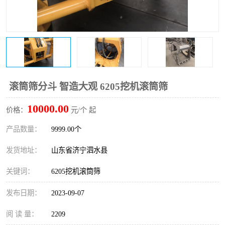
打桩机
压路机
枕木机
滑移装载机
清扫器
割草机
挖树机
拓荒机
滚筒筛分斗 智造大观 6205挖机滚筒筛
10000.00
滚筒筛
液压剪维修
价格：
元/个 起
产品数量：
9999.00个
挖掘机破碎斗
拇指夹
发货地址：
山东省济宁泗水县
关键词：
6205挖机滚筒筛
发布日期：
2023-09-07
阅 读 量：
2209