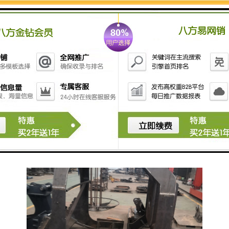
滚筒筛分斗（洗沙斗）又叫圆筒回转筛、圆筒筛、回转
筛、旋转筛等名称，洗沙斗适宜筛分的粒度级别大到几
十毫米、小至100目上下，筛网孔规格可根据物料大小多
种选择，更换方便。滚筒筛分斗*智造大观，滚筒筛分斗
（旋转筛分笼）适用于山沙、河沙的水洗作业，水道中
砾石筛选，以及含泥量比较多的沙场、搅拌站、建筑工
地等工况。