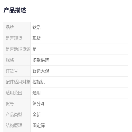
产品描述
品牌
钛浩
是否现货
现货
是否跨境货源
是
规格
多款供选
订货号
智造大观
配件适用对象
挖掘机
适用范围
通用
货号
筛分斗
产品类型
全新
结构原理
固定筛