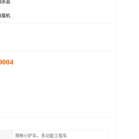
泗水县
装载机
9004
滑移小铲车，多功能工程车