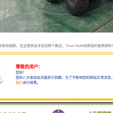
距和轴距。在这里就会涉及到两个概念，Tread Width轮距指的是两侧轮中
中心距前后轮之车轮轴距离。在滑移装载机设计时，如果轴距过短，会造
如果轴距过长的话，虽然稳定性增加，但是转动相对困难，需更多动力，