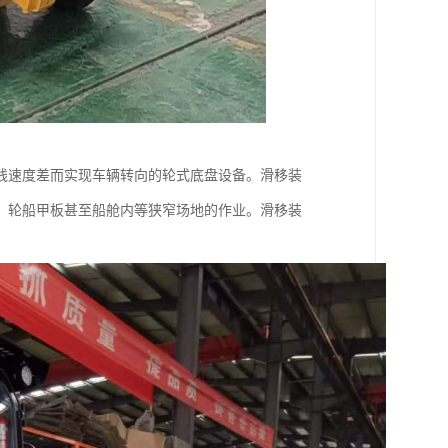
线速度差而实现车辆转向的轮式底盘设备。滑移装
、轮船甲板甚至船舱内等狭窄场地的作业。滑移装