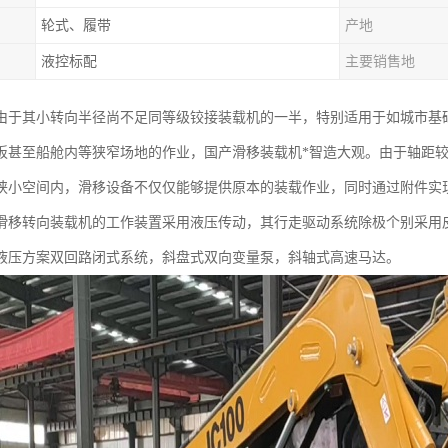
轮式、履带
产地
液控标配
主要销售地
由于其小转向半径尚不足同等级铰接装载机的一半，特别适用于如城市基
板甚至船舱内等狭窄场地的作业，国产滑移装载机*智造大观。由于轴距
狭小空间内，滑移设备不仅仅能够提供原本的装载作业，同时通过附件实
滑移转向装载机的工作装置采用液压传动，其行走驱动系统除极个别采用
液压方案双回路闭式系统，斜盘式双向变量泵，斜轴式高速马达。