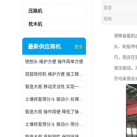
类型
压路机
规格
枕木机
滑移装载机
最新供应商机
头、轮船甲
更多
巧，而且在
铣刨头 维护方便 操作简单方便
液压驱动。
双鼓铣挖机 维护方便 施工精度高
乎均采用全
智造大观 移动灵活性 实现一机多用
土壤修复筛分斗 振动小 处理能力大
智造大观 操作简便 降低了操作难度
土壤修复筛分斗 振动小 筛分效果可调节
智造大观 高耐用性 保持环境整洁