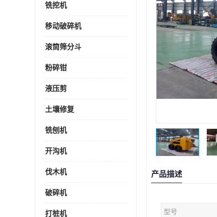
铣挖机
移动破碎机
滚筒筛分斗
粉碎钳
液压剪
土壤修复
铣刨机
开沟机
伐木机
产品描述
破碎机
型号
打桩机