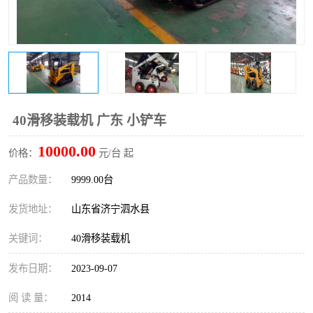
打桩机
压路机
枕木机
滑移装载机
清扫器
割草机
挖树机
拓荒机
40滑移装载机 广东 小铲车
10000.00
滚筒筛
液压剪维修
价格：
元/台 起
产品数量：
9999.00台
挖掘机破碎斗
拇指夹
发货地址：
山东省济宁泗水县
关键词：
40滑移装载机
发布日期：
2023-09-07
阅 读 量：
2014