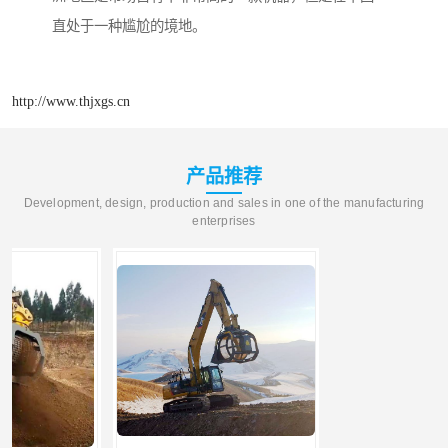
直处于一种尴尬的境地。
http://www.thjxgs.cn
产品推荐
Development, design, production and sales in one of the manufacturing
enterprises