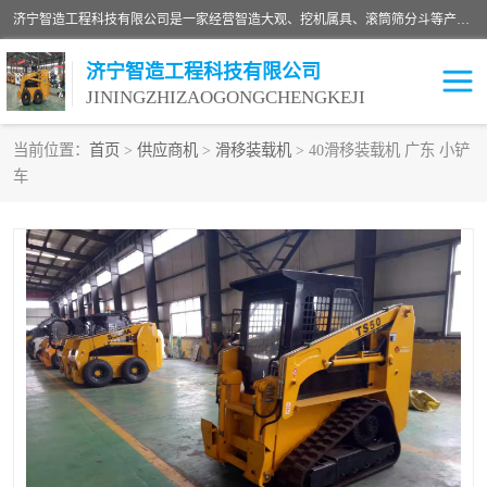
济宁智造工程科技有限公司是一家经营智造大观、挖机属具、滚筒筛分斗等产品的滑移装载机厂家。济宁智造工程科技有限公司奉行以质量赢得用户，诚信为本，互利共赢的宗旨，依靠雄厚的技术力量，科学的管理制度，先进的加工检测设备，始终坚持以客户为中心，免费咨询！
济宁智造工程科技有限公司
JININGZHIZAOGONGCHENGKEJI
当前位置：
首页
>
供应商机
>
滑移装载机
> 40滑移装载机 广东 小铲
车
振动夯
破碎斗
铣挖机
移动破碎机
滚筒筛分斗
粉碎钳
液压剪
土壤修复
铣刨机
开沟机
伐木机
破碎机