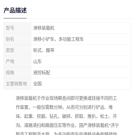
产品描述
型号
滑移装载机
别名
滑移小铲车，多功能工程车
类型
轮式、履带
产地
山东
规格
液控标配
主要销售地
全国
滑移装载机于作业现场瞬息间即可更换或挂接不同的工
作装置，一般仅需数分钟。从而可分别进行铲运、堆
垛、起重、挖掘、钻孔、破碎、抓取、推扒，松土、开
沟、道路清扫和路面压实等作业，国产滑移装载机*济宁
智造工程智造大观。为多功能而生的滑移设备能够提供