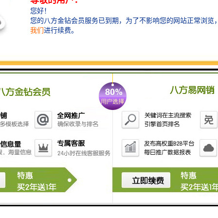
滑移装载机的特色。滑移装载机是具有举升臂、坚固车
身、引擎，可安装多种属具进行作业，机动灵活，左右
两侧立驱动，动力、承载、负荷均衡配置分布的机械。
动力一般为20～50 千瓦，主机质量2000～4000公斤，车
速为每小时10～15 公里，主要用于作业场地狭小、地面
起伏不平、作业内容变换频繁的场合，适用于基础设施
建设、工业应用、码头装卸、市区街道、住宅、谷仓、
畜舍、机场跑道等，同时还可作为大型工程施工机械设
备使用。