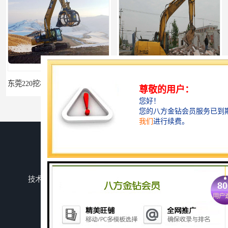
95挖机粉碎钳-智造大观-挖掘机钢筋分离钳
您是第
14996840
位访客
版权所有 ©2026-08-07
冀ICP备19019829号-3
济宁智造工程科技有限公司
保留所有权利.
技术支持：
八方资源网
免责声明
管理员入口
网站地图
挖掘机除草机 315挖掘机割草机 智造大观
园林割草机 135挖掘机割草机 智造大观