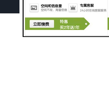
市政除草机 306挖掘机割草机 智造大观
155挖机双杠液压剪 智造大观 挖掘机拆船剪