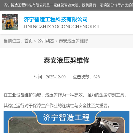
济宁智造工程科技有限公司
JININGZHIZAOGONGCHENGKEJI
当前位置：
首页
>
公司动态
> 泰安液压剪维修
振动夯
泰安液压剪维修
铣挖机
时间：2025-12-09
点击次数：628
滚筒筛分斗
液压剪
在工业设备维护领域，液压剪作为一种高效、强力的金属切割工具，
其稳定运行对于保障生产作业的连续性与安全性至关重要。
铣刨机
伐木机