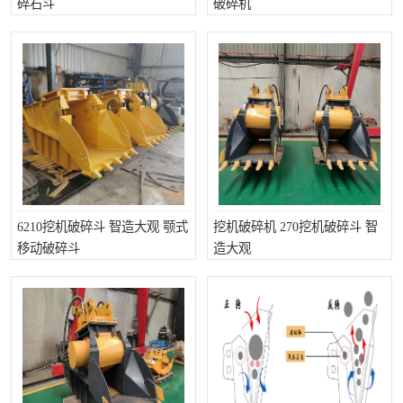
碎石斗
破碎机
打桩机
压路机
枕木机
滑移装载机
清扫器
割草机
挖树机
拓荒机
滚筒筛
液压剪维修
6210挖机破碎斗 智造大观 颚式
挖机破碎机 270挖机破碎斗 智
挖掘机破碎斗
拇指夹
移动破碎斗
造大观