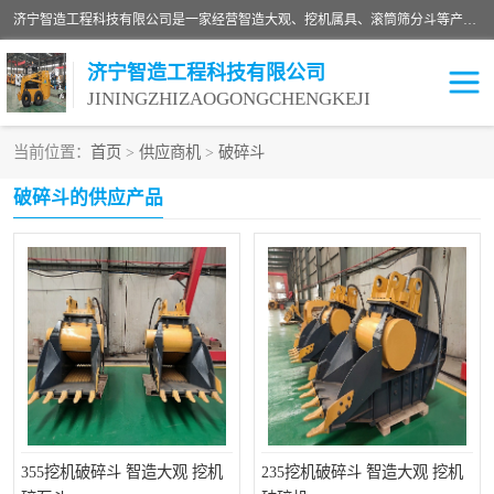
济宁智造工程科技有限公司是一家经营智造大观、挖机属具、滚筒筛分斗等产品的滑移装载机厂家。济宁智造工程科技有限公司奉行以质量赢得用户，诚信为本，互利共赢的宗旨，依靠雄厚的技术力量，科学的管理制度，先进的加工检测设备，始终坚持以客户为中心，免费咨询！
济宁智造工程科技有限公司
JININGZHIZAOGONGCHENGKEJI
当前位置：
首页
>
供应商机
>
破碎斗
振动夯
破碎斗
破碎斗的供应产品
铣挖机
移动破碎机
滚筒筛分斗
粉碎钳
液压剪
土壤修复
铣刨机
开沟机
伐木机
破碎机
355挖机破碎斗 智造大观 挖机
235挖机破碎斗 智造大观 挖机