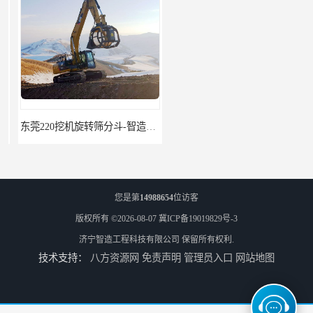
东莞220挖机旋转筛分斗-智造大观报价-旋转筛沙斗筛沙机
95挖机粉碎钳-智造大观-挖掘机钢筋分离钳
您是第
14988654
位访客
版权所有 ©2026-08-07
冀ICP备19019829号-3
济宁智造工程科技有限公司
保留所有权利.
技术支持：
八方资源网
免责声明
管理员入口
网站地图
挖掘机除草机 315挖掘机割草机 智造大观
园林割草机 135挖掘机割草机 智造大观